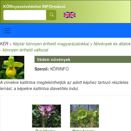
Ugrás a tartalomra
KÖRnyezetvédelmi INFOrmáció
Search
KÉR
>
Képtár könnyen érthető magyarázatokkal
>
Növények és állatok
- könnyen érthető változat
Védett növények
Szerző:
KÖRINFO
A címekre kattintva megtekinthetjük az adott képhez tartozó részletes
leírást, a képekre kattintva diavetítés indul.
Őszi kikerics
Illatos hunyor