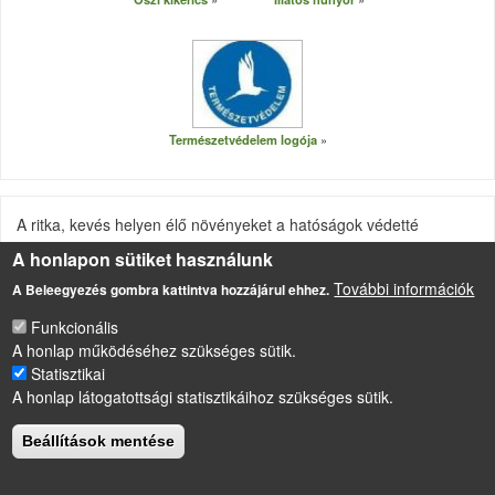
Természetvédelem logója
A ritka, kevés helyen élő növényeket a hatóságok védetté
nyilvánítják. A védetté nyilvánítás azt jelenti, hogy azt a növényt
A honlapon sütiket használunk
nem szabad leszedni, aki leszedi, annak bírságot kell fizetnie.
További információk
A Beleegyezés gombra kattintva hozzájárul ehhez.
Funkcionális
A honlap működéséhez szükséges sütik.
LÁBLÉC
Impresszum
Statisztikai
Sütikezelési szabályzat
A honlap látogatottsági statisztikáihoz szükséges sütik.
Drupal
alapú webhely
Beállítások mentése