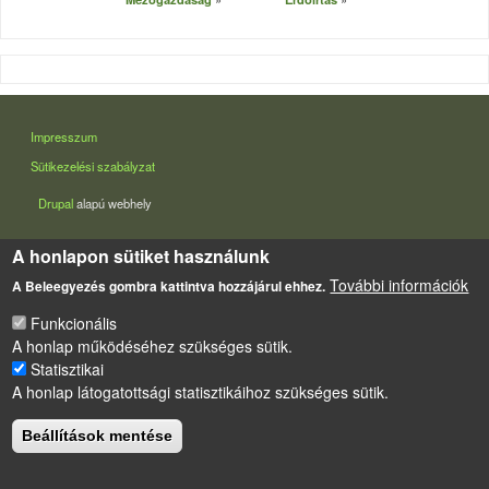
LÁBLÉC
Impresszum
Sütikezelési szabályzat
Drupal
alapú webhely
A honlapon sütiket használunk
További információk
A Beleegyezés gombra kattintva hozzájárul ehhez.
Funkcionális
A honlap működéséhez szükséges sütik.
Statisztikai
A honlap látogatottsági statisztikáihoz szükséges sütik.
Beállítások mentése