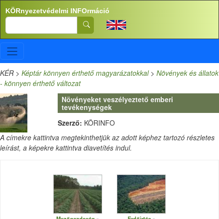
Ugrás a tartalomra
KÖRnyezetvédelmi INFOrmáció
Search
KÉR
>
Képtár könnyen érthető magyarázatokkal
>
Növények és állatok
- könnyen érthető változat
Növényeket veszélyeztető emberi
tevékenységek
Szerző:
KÖRINFO
A címekre kattintva megtekinthetjük az adott képhez tartozó részletes
leírást, a képekre kattintva diavetítés indul.
Mezőgazdaság
Erdőirtás