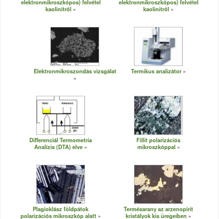
elektronmikroszkópos) felvétel
elektronmikroszkópos) felvétel
kaolinitről
kaolinitről
Elektronmikroszondás vizsgálat
Termikus analizátor
Differenciál Termometria
Fillit polarizációs
Analízis (DTA) elve
mikroszkóppal
Plagioklász földpátok
Termésarany az arzenopirit
polarizációs mikroszkóp alatt
kristályok kis üregeiben