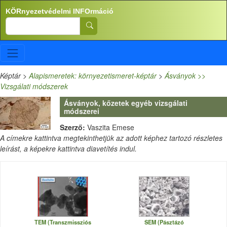
Ugrás a tartalomra
KÖRnyezetvédelmi INFOrmáció
Search
Képtár
>
Alapismeretek: környezetismeret-képtár
>
Ásványok >>
Vizsgálati módszerek
Ásványok, kőzetek egyéb vizsgálati
módszerei
Szerző:
Vaszita Emese
A címekre kattintva megtekinthetjük az adott képhez tartozó részletes
leírást, a képekre kattintva diavetítés indul.
TEM (Transzmissziós
SEM (Pásztázó