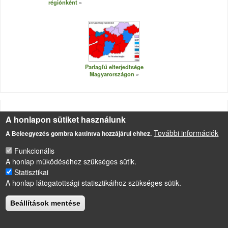
régiónként
Parlagfű elterjedtsége
Magyarországon
A honlapon sütiket használunk
További információk
A Beleegyezés gombra kattintva hozzájárul ehhez.
LÁBLÉC
Impresszum
Funkcionális
Sütikezelési szabályzat
A honlap működéséhez szükséges sütik.
Drupal
alapú webhely
Statisztikai
A honlap látogatottsági statisztikáihoz szükséges sütik.
Beállítások mentése