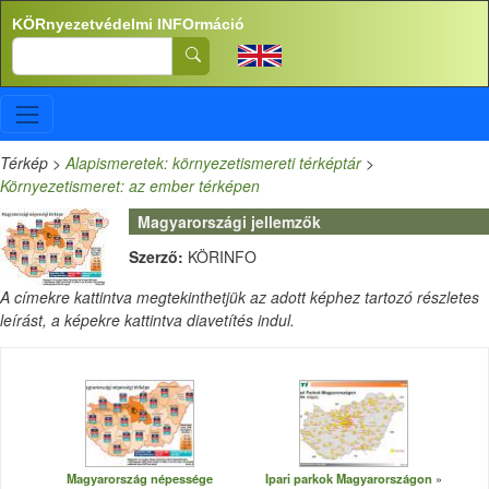
Ugrás a tartalomra
KÖRnyezetvédelmi INFOrmáció
Search
Térkép
>
Alapismeretek: környezetismereti térképtár
>
Környezetismeret: az ember térképen
Magyarországi jellemzők
Szerző:
KÖRINFO
A címekre kattintva megtekinthetjük az adott képhez tartozó részletes
leírást, a képekre kattintva diavetítés indul.
Magyarország népessége
Ipari parkok Magyarországon