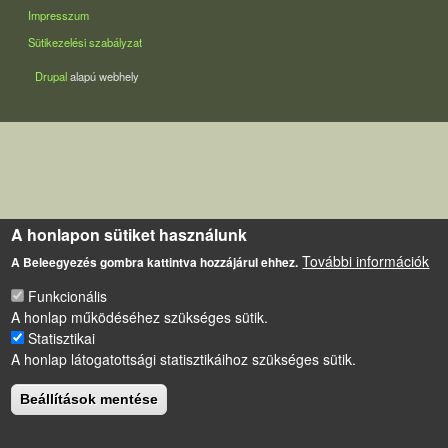
LÁBLÉC
Impresszum
Sütikezelési szabályzat
Drupal
alapú webhely
A honlapon sütiket használunk
További információk
A Beleegyezés gombra kattintva hozzájárul ehhez.
Funkcionális
A honlap működéséhez szükséges sütik.
Statisztikai
A honlap látogatottsági statisztikáihoz szükséges sütik.
Beállítások mentése