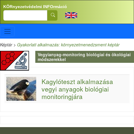
Ugrás a tartalomra
KÖRnyezetvédelmi INFOrmáció
Search
Képtár
>
Gyakorlati alkalmazás: környezetmenedzsment képtár
Vegyianyag-monitoring biológiai és ökológiai
módszerekkel
Kagylóteszt alkalmazása
vegyi anyagok biológiai
monitoringjára