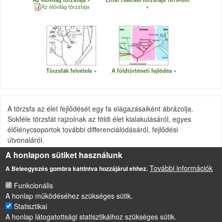
Az élővilág törzsfája
Törzsfák felvétele
A földtörténeti fejlődés
A törzsfa az élet fejlődését egy fa elágazásaiként ábrázolja.
Sokféle törzsfát rajzolnak az földi élet kialakulásáról, egyes
élőlénycsoportok további differenciálódásáról, fejlődési
útvonaláról.
A honlapon sütiket használunk
Ebben a képtárban az élővilág általános törzsfáját és érdekes
egyéb törzsfákat mutatunk be az élővilág fejlődésének
További információk
A Beleegyezés gombra kattintva hozzájárul ehhez.
illusztrálására.
Funkcionális
A honlap működéséhez szükséges sütik.
Statisztikai
LÁBLÉC
A honlap látogatottsági statisztikáihoz szükséges sütik.
Impresszum