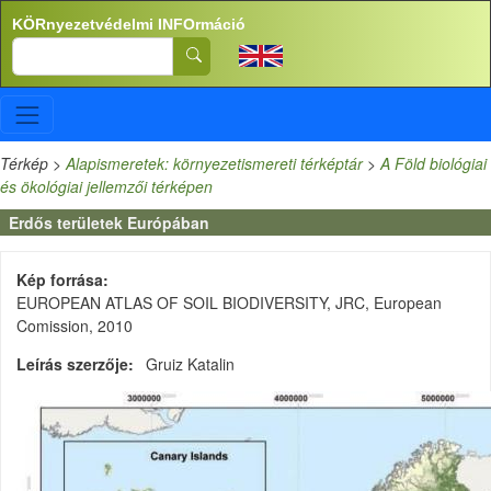
Ugrás a tartalomra
KÖRnyezetvédelmi INFOrmáció
Search
Térkép
>
Alapismeretek: környezetismereti térképtár
>
A Föld biológiai
és ökológiai jellemzői térképen
Erdős területek Európában
Kép forrása
EUROPEAN ATLAS OF SOIL BIODIVERSITY, JRC, European
Comission, 2010
Leírás szerzője
Gruiz Katalin