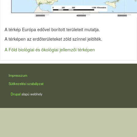
A térkép Európa edővel borított területeit mutatja.
A térképen az erdőterületeket zöld színnel jelölték.
A Föld biológiai és ökológiai jellemzői térképen
LÁBLÉC
Impresszum
Sütikezelési szabályzat
Drupal
alapú webhely