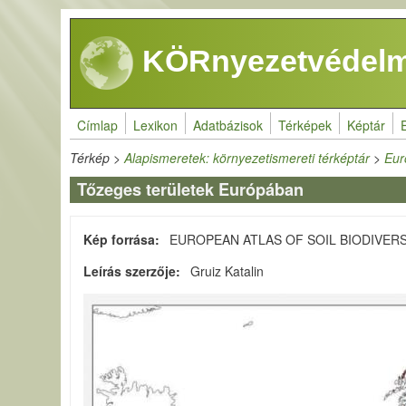
Ugrás a tartalomra
KÖRnyezetvédelm
Címlap
Lexikon
Adatbázisok
Térképek
Képtár
Térkép
>
Alapismeretek: környezetismereti térképtár
>
Eur
Tőzeges területek Európában
Kép forrása
EUROPEAN ATLAS OF SOIL BIODIVERSIT
Leírás szerzője
Gruiz Katalin