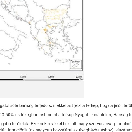
tól sötétbarnáig terjedő színekkel azt jelzi a térkép, hogy a jelölt ter
t 20-50%-os tőzegborítást mutat a térkép Nyugat-Dunántúlon, Hanság te
bb területek. Ezeknek a vízzel borított, nagy szervesanyag-tartalmú ta
tán termelődik (ez nagyban hozzájárul az üvegházhatáshoz), kiszára