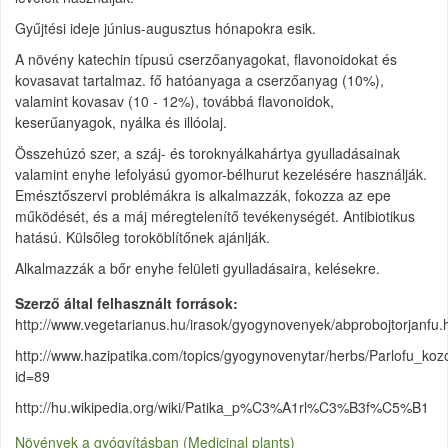
Gyűjtési ideje június-augusztus hónapokra esik.
A növény katechin típusú cserzőanyagokat, flavonoidokat és
kovasavat tartalmaz. fő hatóanyaga a cserzőanyag (10%),
valamint kovasav (10 - 12%), továbbá flavonoidok,
keserűanyagok, nyálka és illóolaj.
Összehúzó szer, a száj- és toroknyálkahártya gyulladásainak
valamint enyhe lefolyású gyomor-bélhurut kezelésére használják.
Emésztőszervi problémákra is alkalmazzák, fokozza az epe
működését, és a máj méregtelenítő tevékenységét. Antibiotikus
hatású. Külsőleg toroköblítőnek ajánlják.
Alkalmazzák a bőr enyhe felületi gyulladásaira, kelésekre.
Szerző által felhasznált források
http://www.vegetarianus.hu/irasok/gyogynovenyek/abprobojtorjanfu.
http://www.hazipatika.com/topics/gyogynovenytar/herbs/Parlofu_ko
id=89
http://hu.wikipedia.org/wiki/Patika_p%C3%A1rl%C3%B3f%C5%B1
Növények a gyógyításban (Medicinal plants)