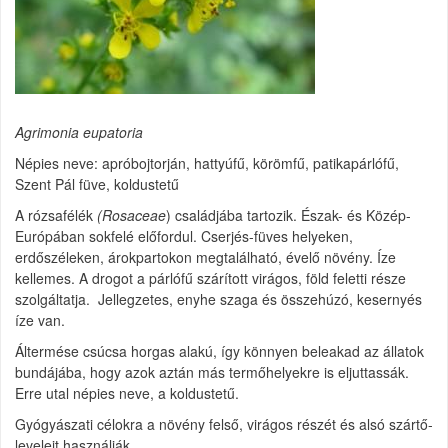
Agrimonia eupatoria
Népies neve: apróbojtorján, hattyúfű, körömfű, patikapárlófű,
Szent Pál füve, koldustetű
A rózsafélék
(Rosaceae
) családjába tartozik. Észak- és Közép-
Európában sokfelé előfordul. Cserjés-füves helyeken,
erdőszéleken, árokpartokon megtalálható, évelő növény. Íze
kellemes. A drogot a párlófű szárított virágos, föld feletti része
szolgáltatja. Jellegzetes, enyhe szaga és összehúzó, kesernyés
íze van.
Áltermése csúcsa horgas alakú, így könnyen beleakad az állatok
bundájába, hogy azok aztán más termőhelyekre is eljuttassák.
Erre utal népies neve, a koldustetű.
Gyógyászati célokra a növény felső, virágos részét és alsó szártő-
leveleit használják.