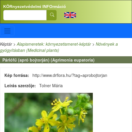
Ugrás a tartalomra
KÖRnyezetvédelmi INFOrmáció
Search
Képtár
>
Alapismeretek: környezetismeret-képtár
>
Növények a
gyógyításban (Medicinal plants)
Párlófű (apró bojtorján) (Agrimonia eupatoria)
Kép forrása
http://www.drflora.hu/?tag=aprobojtorjan
Leírás szerzője
Tolner Mária