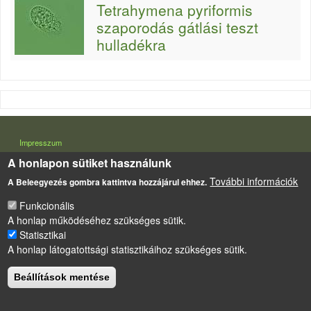
Tetrahymena pyriformis
szaporodás gátlási teszt
hulladékra
LÁBLÉC
Impresszum
A honlapon sütiket használunk
Sütikezelési szabályzat
További információk
A Beleegyezés gombra kattintva hozzájárul ehhez.
Drupal
alapú webhely
Funkcionális
A honlap működéséhez szükséges sütik.
Statisztikai
A honlap látogatottsági statisztikáihoz szükséges sütik.
Beállítások mentése