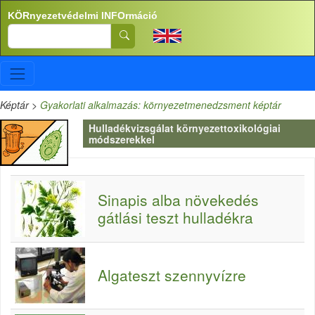
Ugrás a tartalomra
KÖRnyezetvédelmi INFOrmáció
Search
Képtár
>
Gyakorlati alkalmazás: környezetmenedzsment képtár
Hulladékvizsgálat környezettoxikológiai
módszerekkel
Sinapis alba növekedés
gátlási teszt hulladékra
Algateszt szennyvízre