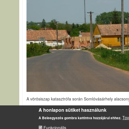
A vörösiszap katasztrófa során Somlóvásárhely alacsonyan
Hét hónappal az ajkai vörösiszap katasztrófa után
A honlapon sütiket használunk
Tov
A Beleegyezés gombra kattintva hozzájárul ehhez.
Funkcionális