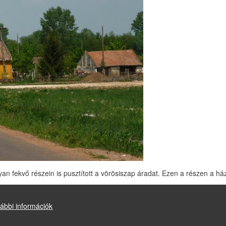
 fekvő részein is pusztított a vörösiszap áradat. Ezen a részen a házak
ábbi információk