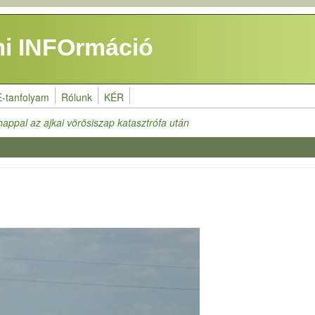
i INFOrmáció
E-tanfolyam
Rólunk
KÉR
appal az ajkai vörösiszap katasztrófa után