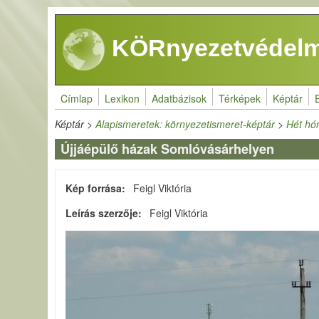
Ugrás a tartalomra
KÖRnyezetvédelm
Címlap
Lexikon
Adatbázisok
Térképek
Képtár
Képtár
>
Alapismeretek: környezetismeret-képtár
>
Hét hón
Újjáépülő házak Somlóvásárhelyen
Kép forrása
Feigl Viktória
Leírás szerzője
Feigl Viktória