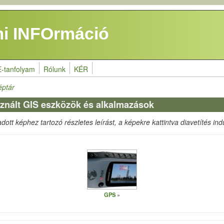
i INFOrmáció
E-tanfolyam
Rólunk
KÉR
éptár
znált GIS eszközök és alkalmazások
ott képhez tartozó részletes leírást, a képekre kattintva diavetítés indu
GPS