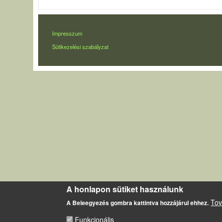
LÁBLÉC
Impresszum
Sütikezelési szabályzat
A honlapon sütiket használunk
Tov
A Beleegyezés gombra kattintva hozzájárul ehhez.
Funkcionális