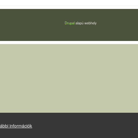
Drupal
alapú webhely
ábbi információk