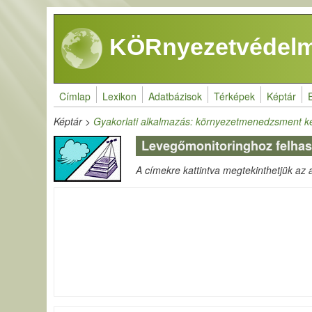
Ugrás a tartalomra
KÖRnyezetvédelm
Címlap
Lexikon
Adatbázisok
Térképek
Képtár
Képtár
>
Gyakorlati alkalmazás: környezetmenedzsment k
Levegőmonitoringhoz felhas
A címekre kattintva megtekinthetjük az ad