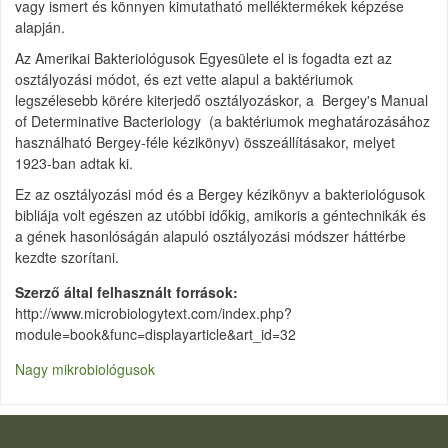
vagy ismert és könnyen kimutatható melléktermékek képzése
alapján.
Az Amerikai Bakteriológusok Egyesülete el is fogadta ezt az
osztályozási módot, és ezt vette alapul a baktériumok
legszélesebb körére kiterjedő osztályozáskor, a Bergey's Manual
of Determinative Bacteriology (a baktériumok meghatározásához
használható Bergey-féle kézikönyv) összeállításakor, melyet
1923-ban adtak ki.
Ez az osztályozási mód és a Bergey kézikönyv a bakteriológusok
bibliája volt egészen az utóbbi időkig, amikoris a géntechnikák és
a gének hasonlóságán alapuló osztályozási módszer háttérbe
kezdte szorítani.
Szerző által felhasznált források
http://www.microbiologytext.com/index.php?
module=book&func=displayarticle&art_id=32
Nagy mikrobiológusok
LÁBLÉC