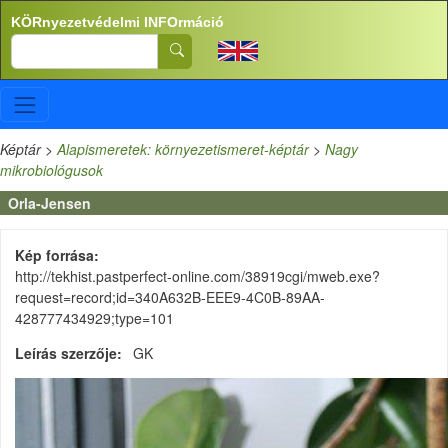
Ugrás a tartalomra
KÖRnyezetvédelmi INFOrmáció
Search
Képtár
>
Alapismeretek: környezetismeret-képtár
>
Nagy
mikrobiológusok
Orla-Jensen
Kép forrása
http://tekhist.pastperfect-online.com/38919cgi/mweb.exe?
request=record;id=340A632B-EEE9-4C0B-89AA-
428777434929;type=101
Leírás szerzője
GK