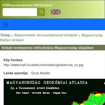
Ugrás a tartalomra
KÖRnyezetvédelmi INFOrmáció
Search
Térkép
>
Alapismeretek: környezetismereti térképtár
>
Magyarország
földtani térképei
Kobalt természetes előfordulása Magyarország talajaiban
Kép forrása
http://www.mafi.hu/static/microsites/geokem/sa_co.jpg
Leírás szerzője
Gruiz Katalin