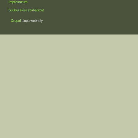
Impresszum
Sütikezelési szabályzat
Drupal
alapú webhely