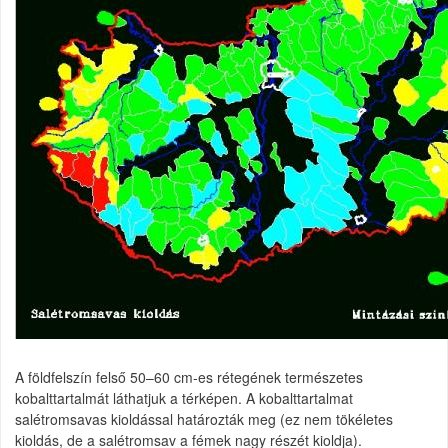
A földfelszín felső 50–60 cm-es rétegének természetes
kobalttartalmát láthatjuk a térképen. A kobalttartalmat
salétromsavas kioldással határozták meg (ez nem tökéletes
kioldás, de a salétromsav a fémek nagy részét kioldja).