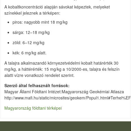
A kobaltkoncentráció alapján sávokat képeztek, melyeket
színekkel jeleznek a térképen:
piros: nagyobb mint 18 mg/kg
sárga: 12–18 mg/kg
zöld: 6–12 mg/kg
kék: 6 mg/kg alatt.
A talajra alkalmazandó környezetvédelmi kobalt határérték 30
mg/kg, a háttérérték: 15 mg/kg a 10/2000-es, talajra és felszín
alatti vízre vonatkozó rendelet szerint.
Szerző által felhasznált források
Magyar Állami Földtani Intézet:Magyarország Geokémiai Atlasza
http://www.mafi.hu/static/microsites/geokem/Popul1.html#Terhel
Magyarország földtani térképei
LÁBLÉC