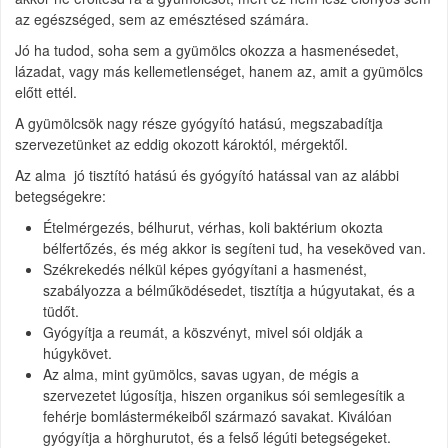
az egészséged, sem az emésztésed számára.
Jó ha tudod, soha sem a gyümölcs okozza a hasmenésedet,
lázadat, vagy más kellemetlenséget, hanem az, amit a gyümölcs
előtt ettél.
A gyümölcsök nagy része gyógyító hatású, megszabadítja
szervezetünket az eddig okozott károktól, mérgektől.
Az alma jó tisztító hatású és gyógyító hatással van az alábbi
betegségekre:
Ételmérgezés, bélhurut, vérhas, koli baktérium okozta
bélfertőzés, és még akkor is segíteni tud, ha veseköved van.
Székrekedés nélkül képes gyógyítani a hasmenést,
szabályozza a bélműködésedet, tisztítja a húgyutakat, és a
tüdőt.
Gyógyítja a reumát, a köszvényt, mivel sói oldják a
húgykövet.
Az alma, mint gyümölcs, savas ugyan, de mégis a
szervezetet lúgosítja, hiszen organikus sói semlegesítik a
fehérje bomlástermékeiből származó savakat. Kiválóan
gyógyítja a hörghurutot, és a felső légúti betegségeket.