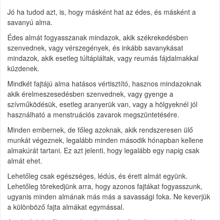
Jó ha tudod azt, is, hogy másként hat az édes, és másként a
savanyú alma.
Édes almát fogyasszanak mindazok, akik székrekedésben
szenvednek, vagy vérszegények, és inkább savanykásat
mindazok, akik esetleg túltápláltak, vagy reumás fájdalmakkal
küzdenek.
Mindkét fajtájú alma hatásos vértisztító, hasznos mindazoknak
akik érelmeszesedésben szenvednek, vagy gyenge a
szívműködésük, esetleg aranyerük van, vagy a hölgyeknél jól
használható a menstruációs zavarok megszüntetésére.
Minden embernek, de főleg azoknak, akik rendszeresen ülő
munkát végeznek, legalább minden második hónapban kellene
almakúrát tartani. Ez azt jelenti, hogy legalább egy napig csak
almát ehet.
Lehetőleg csak egészséges, lédús, és érett almát együnk.
Lehetőleg törekedjünk arra, hogy azonos fajtákat fogyasszunk,
ugyanis minden almának más más a savassági foka. Ne keverjük
a különböző fajta almákat egymással.