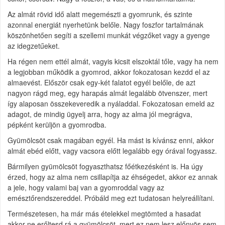
Az almát rövid idő alatt megemészti a gyomrunk, és szinte
azonnal energiát nyerhetünk belőle. Nagy foszfor tartalmának
köszönhetően segíti a szellemi munkát végzőket vagy a gyenge
az idegzetűeket.
Ha régen nem ettél almát, vagyis kicsit elszoktál tőle, vagy ha nem
a legjobban működik a gyomrod, akkor fokozatosan kezdd el az
almaevést. Először csak egy-két falatot egyél belőle, de azt
nagyon rágd meg, egy harapás almát legalább ötvenszer, mert
így alaposan összekeveredik a nyáladdal. Fokozatosan emeld az
adagot, de mindig ügyelj arra, hogy az alma jól megrágva,
pépként kerüljön a gyomrodba.
Gyümölcsöt csak magában egyél. Ha mást is kívánsz enni, akkor
almát ebéd előtt, vagy vacsora előtt legalább egy órával fogyassz.
Bármilyen gyümölcsöt fogyaszthatsz főétkezésként is. Ha úgy
érzed, hogy az alma nem csillapítja az éhségedet, akkor ez annak
a jele, hogy valami baj van a gyomroddal vagy az
emésztőrendszereddel. Próbáld meg ezt tudatosan helyreállítani.
Természetesen, ha már más ételekkel megtömted a hasadat
akkor ne erőltesd rá a gyümölcsöt, mert ez nem lesz előnyös sem