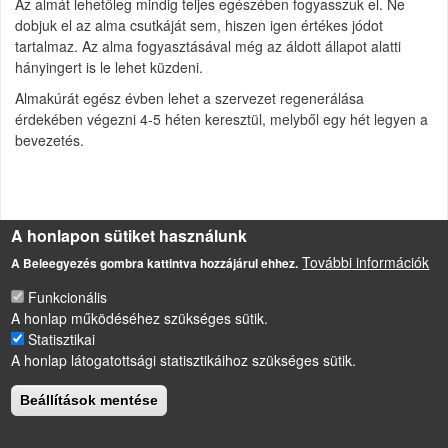
Az almát lehetőleg mindig teljes egészében fogyasszuk el. Ne
dobjuk el az alma csutkáját sem, hiszen igen értékes jódot
tartalmaz. Az alma fogyasztásával még az áldott állapot alatti
hányingert is le lehet küzdeni.
Almakúrát egész évben lehet a szervezet regenerálása
érdekében végezni 4-5 héten keresztül, melyből egy hét legyen a
bevezetés.
A honlapon sütiket használunk
Étkezés
További információk
A Beleegyezés gombra kattintva hozzájárul ehhez.
Funkcionális
LÁBLÉC
A honlap működéséhez szükséges sütik.
Impresszum
Statisztikai
Sütikezelési szabályzat
A honlap látogatottsági statisztikáihoz szükséges sütik.
Drupal
alapú webhely
Beállítások mentése