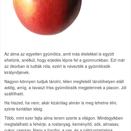
Az alma az egyetlen gyümölcs, amit más ételekkel is együtt
ehetünk, anélkül, hogy erjedés lépne fel a gyomrunkban. Ezt már
az ókorban is tudták róla, ezért is nevezték a gyümölcsök
királynőjének.
Nagyon könnyen tudjuk tárolni, télen megfelelő tárolóhelyen eláll
addig, amíg, a tavaszi friss gyümölcsök megjelennek a piacon. Jól
szállítható.
Ha hiszed, ha nem, akár kizárólag almán is meg lehetne élni,
szinte korlátlan ideig.
Több, mint ezer fajta alma terem szerte a világon. Mindegyikben
megtalálható a fehérje, a rostanyag, keményítő, sók, almasav,
cukor, csersav. Nagy a foszfor, a vas, és a nátriumtartalma.