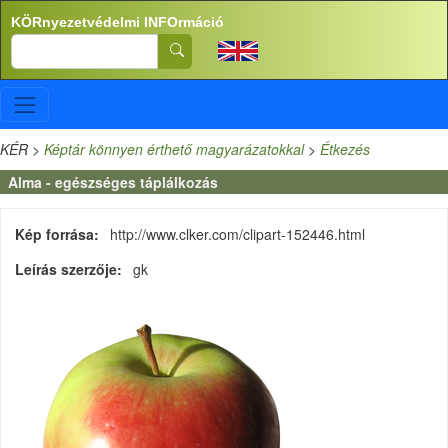
Ugrás a tartalomra
KÖRnyezetvédelmi INFOrmáció
Search
KÉR
>
Képtár könnyen érthető magyarázatokkal
>
Étkezés
Alma - egészséges táplálkozás
Kép forrása
http://www.clker.com/clipart-152446.html
Leírás szerzője
gk