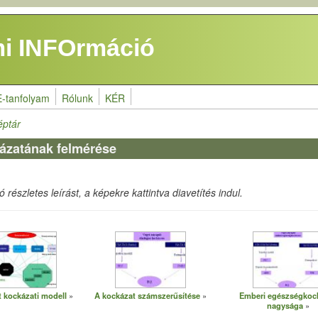
i INFOrmáció
E-tanfolyam
Rólunk
KÉR
éptár
kázatának felmérése
részletes leírást, a képekre kattintva diavetítés indul.
t kockázati modell
A kockázat számszerűsítése
Emberi egészségkoc
nagysága