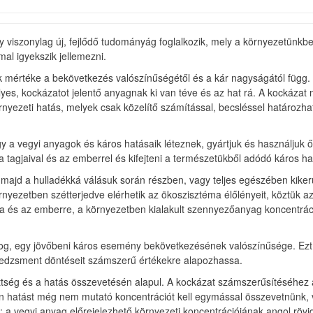
y viszonylag új, fejlődő tudományág foglalkozik, mely a környezetünkb
l igyekszik jellemezni.
k mértéke a bekövetkezés valószínűségétől és a kár nagyságától függ.
yes, kockázatot jelentő anyagnak ki van téve és az hat rá. A kockáza
környezeti hatás, melyek csak közelítő számítással, becsléssel határ
y a vegyi anyagok és káros hatásaik léteznek, gyártjuk és használjuk 
 tagjaival és az emberrel és kifejteni a természetükből adódó káros ha
 majd a hulladékká válásuk során részben, vagy teljes egészében kiker
nyezetben szétterjedve elérhetik az ökoszisztéma élőlényeit, köztük az
ra és az emberre, a környezetben kialakult szennyezőanyag koncentrác
log, egy jövőbeni káros esemény bekövetkezésének valószínűsége. Ezt a
enedzsment döntéseit számszerű értékekre alapozhassa.
ttség és a hatás összevetésén alapul. A kockázat számszerűsítéséhez 
tóan hatást még nem mutató koncentrációt kell egymással összevetnün
; a vegyi anyag előrejelezhető környezeti koncentrációjának angol röv