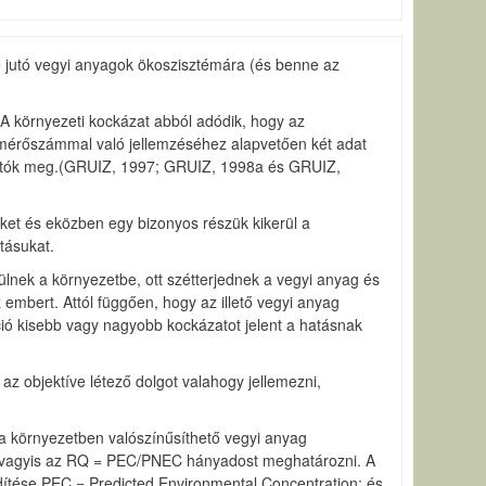
e jutó vegyi anyagok ökoszisztémára (és benne az
 A környezeti kockázat abból adódik, hogy az
t mérőszámmal való jellemzéséhez alapvetően két adat
ozhatók meg.(GRUIZ, 1997; GRUIZ, 1998a és GRUIZ,
őket és eközben egy bizonyos részük kikerül a
tásukat.
ülnek a környezetbe, ott szétterjednek a vegyi anyag és
 embert. Attól függően, hogy az illető vegyi anyag
ió kisebb vagy nagyobb kockázatot jelent a hatásnak
z objektíve létező dolgot valahogy jellemezni,
a környezetben valószínűsíthető vegyi anyag
k, vagyis az RQ = PEC/PNEC hányadost meghatározni. A
idítése PEC = Predicted Environmental Concentration; és