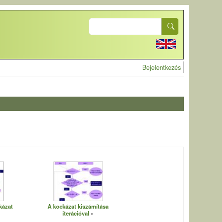
Search
User account 
Bejelentkezés
kázat
A kockázat kiszámítása
iterációval