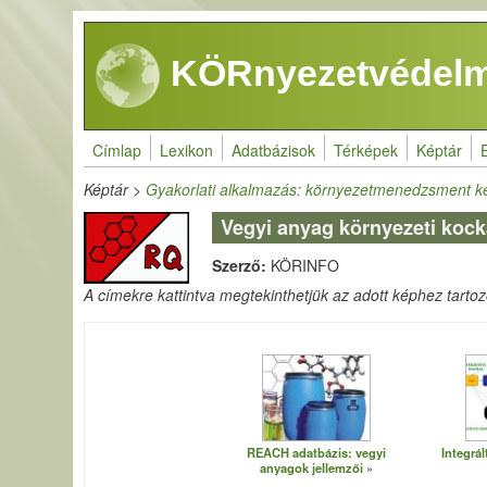
Ugrás a tartalomra
KÖRnyezetvédelm
Címlap
Lexikon
Adatbázisok
Térképek
Képtár
Képtár
>
Gyakorlati alkalmazás: környezetmenedzsment k
Vegyi anyag környezeti koc
Szerző:
KÖRINFO
A címekre kattintva megtekinthetjük az adott képhez tartozó 
REACH adatbázis: vegyi
Integrál
anyagok jellemzői