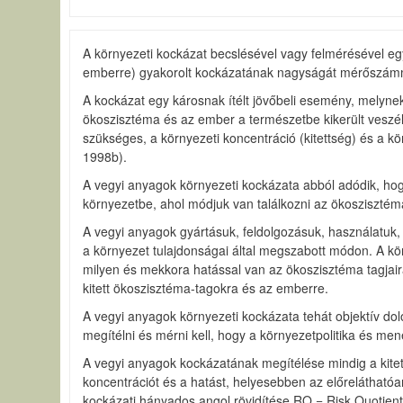
A környezeti kockázat becslésével vagy felmérésével eg
emberre) gyakorolt kockázatának nagyságát mérőszámma
A kockázat egy károsnak ítélt jövőbeli esemény, melyne
ökoszisztéma és az ember a természetbe kikerült veszél
szükséges, a környezeti koncentráció (kitettség) és a 
1998b).
A vegyi anyagok környezeti kockázata abból adódik, hog
környezetbe, ahol módjuk van találkozni az ökoszisztéma
A vegyi anyagok gyártásuk, feldolgozásuk, használatuk,
a környezet tulajdonságai által megszabott módon. A kör
milyen és mekkora hatással van az ökoszisztéma tagjai
kitett ökoszisztéma-tagokra és az emberre.
A vegyi anyagok környezeti kockázata tehát objektív do
megítélni és mérni kell, hogy a környezetpolitika és m
A vegyi anyagok kockázatának megítélése mindig a kite
koncentrációt és a hatást, helyesebben az előrelátha
kockázati hányados angol rövidítése RQ = Risk Quotient