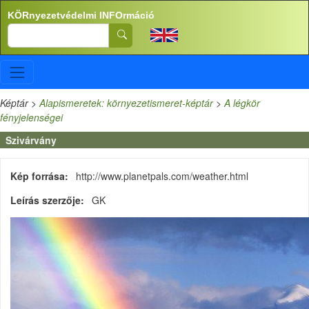
Ugrás a tartalomra
KÖRnyezetvédelmi INFOrmáció
Search
Képtár
>
Alapismeretek: környezetismeret-képtár
>
A légkör
fényjelenségei
Szivárvány
Kép forrása
http://www.planetpals.com/weather.html
Leírás szerzője
GK