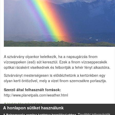
A szivárvány olyankor keletkezik, ha a napsugárzás finom
vízcseppeken (eső) süt keresztül. Ezek a finom vízcseppecskék
optikai rácsként viselkednek és felbontják a fehér fényt alkaotóira.
Szivárványt mesterségesen is előidézhetünk a kertünkben egy
olyan kerti öntözővel, mely a vizet finom szemcsékre porlasztja.
Szerző által felhasznált források
http://www.planetpals.com/weather.html
A légkör fényjelenségei
A honlapon sütiket használunk
További információk
A Beleegyezés gombra kattintva hozzájárul ehhez.