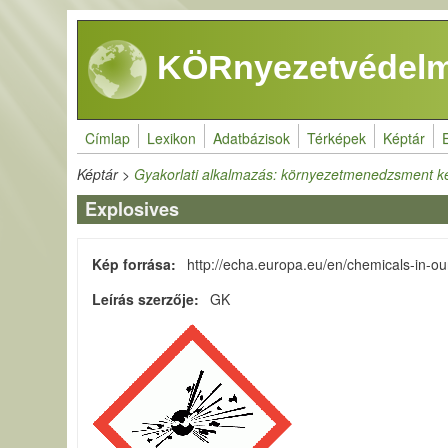
Ugrás a tartalomra
KÖRnyezetvédelm
Címlap
Lexikon
Adatbázisok
Térképek
Képtár
Képtár
>
Gyakorlati alkalmazás: környezetmenedzsment k
Explosives
Kép forrása
http://echa.europa.eu/en/chemicals-in-our
Leírás szerzője
GK