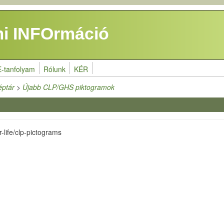
i INFOrmáció
E-tanfolyam
Rólunk
KÉR
éptár
>
Újabb CLP/GHS piktogramok
-life/clp-pictograms