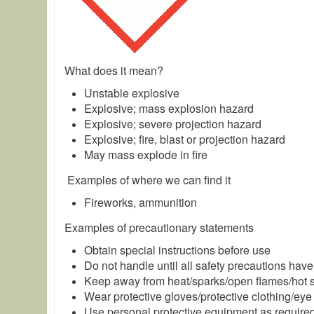
What does it mean?
Unstable explosive
Explosive; mass explosion hazard
Explosive; severe projection hazard
Explosive; fire, blast or projection hazard
May mass explode in fire
Examples of where we can find it
Fireworks, ammunition
Examples of precautionary statements
Obtain special instructions before use
Do not handle until all safety precautions ha
Keep away from heat/sparks/open flames/hot 
Wear protective gloves/protective clothing/eye 
Use personal protective equipment as require