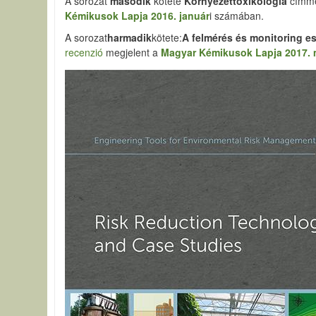
A sorozat
második
kötete
Környezettoxikológia
címme
Kémikusok Lapja 2016. január
i számában.
A sorozat
harmadik
kötete:
A felmérés és monitoring e
recenzió
megjelent a
Magyar Kémikusok Lapja 2017. 