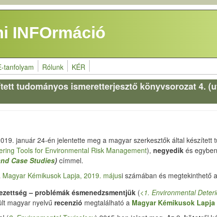
i INFOrmáció
E-tanfolyam
Rólunk
KÉR
ített tudományos ismeretterjesztő könyvsorozat 4. (
019. január 24-én jelentette meg a magyar szerkesztők által készítet
ering Tools for Environmental Risk Management
),
negyedik
és egyben 
and Case Studies
)
címmel.
a
Magyar Kémikusok Lapja, 2019. május
i számában és megtekinthető 
ezettség – problémák ésmenedzsmentjük
(
<1. Environmental Deteri
zült magyar nyelvű
recenzió
megtalálható a
Magyar Kémikusok Lapja 