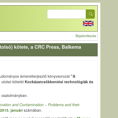
Search
User account 
Bejelentkezés
utolsó) kötete, a CRC Press, Balkema
t tudományos ismeretterjesztő könyvsorozat
"A
utolsó kötetét
Kockázatcsökkentési technológiák és
a csatolmányban.
oration and Contamination – Problems and their
2015. január
i számában.