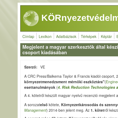
Ugrás a tartalomra
KÖRnyezetvédelm
Címlap
Lexikon
Adatbázisok
Térképek
Képtár
Megjelent a magyar szerkesztők által kész
csoport kiadásában
Szerző
VE
A CRC Press/Balkema Taylor & Francis kiadói csoport, 2
környezetmenedzsment mérnöki eszköztára"
(
Engine
esettanulmányok
(
4. Risk Reduction Technologies 
A 4. kötetről készült magyar nyelvű recenzió megjelent 
A sorozat
első
kötete,
Környezetkárosodás és szenny
Management
) 2014-ben jelent meg. Az
1. kötet
ről kés