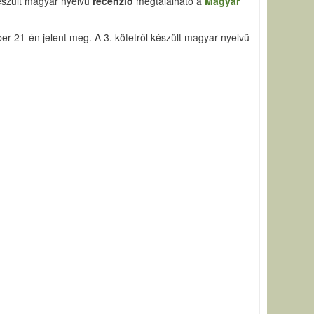
készült magyar nyelvű
recenzió
megtalálható a
Magyar
er 21-én jelent meg. A 3. kötetről készült magyar nyelvű