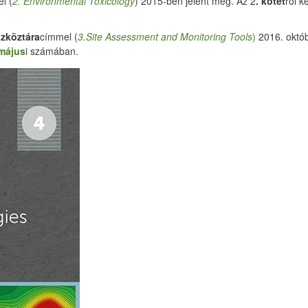
l (
2. Environmental Toxicology
) 2015-ben jelent meg. Az 2
. kötet
ről 
szköztára
címmel (
3.Site Assessment and Monitoring Tools
)
2016. októb
május
i számában.