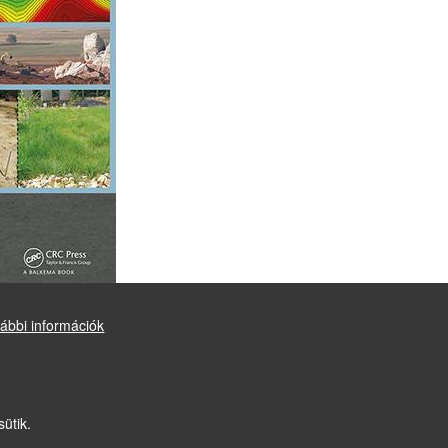
ábbi információk
Drupal
alapú webhely
sütik.