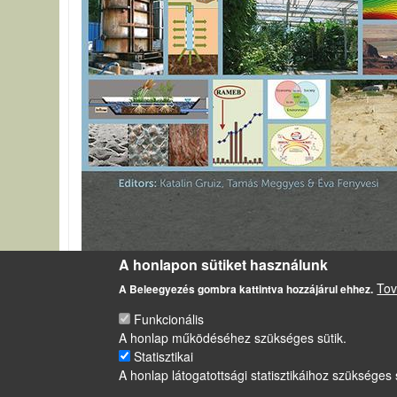
A honlapon sütiket használunk
Recenzió 4. kötet
Tov
A Beleegyezés gombra kattintva hozzájárul ehhez.
Funkcionális
A honlap működéséhez szükséges sütik.
LÁBLÉC
Statisztikai
Impresszum
A honlap látogatottsági statisztikáihoz szükséges 
Sütikezelési szabályzat