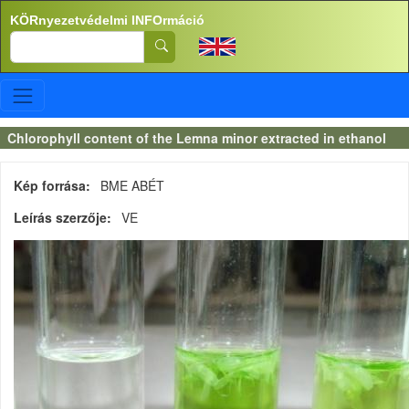
Ugrás a tartalomra
KÖRnyezetvédelmi INFOrmáció
Search
Chlorophyll content of the Lemna minor extracted in ethanol
Kép forrása
BME ABÉT
Leírás szerzője
VE