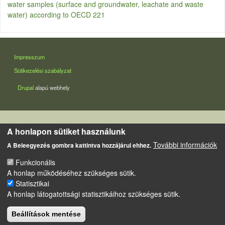
water samples (surface and groundwater, leachate and waste
water) according to OECD 221
LÁBLÉC
Impresszum
Sütikezelési szabályzat
Drupal
alapú webhely
A honlapon sütiket használunk
További információk
A Beleegyezés gombra kattintva hozzájárul ehhez.
Funkcionális
A honlap működéséhez szükséges sütik.
Statisztikai
A honlap látogatottsági statisztikáihoz szükséges sütik.
Beállítások mentése