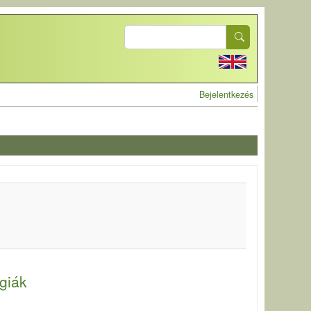
Search
User account 
Bejelentkezés
giák