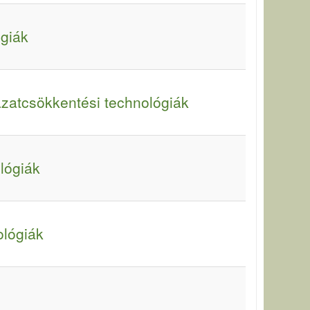
ógiák
zatcsökkentési technológiák
lógiák
ológiák