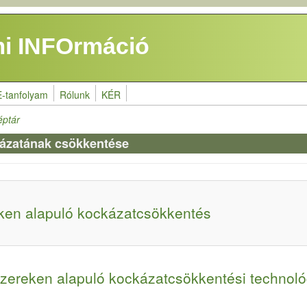
i INFOrmáció
E-tanfolyam
Rólunk
KÉR
éptár
kázatának csökkentése
ken alapuló kockázatcsökkentés
szereken alapuló kockázatcsökkentési technoló