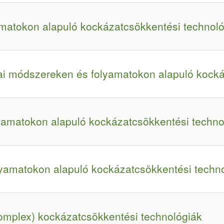
amatokon alapuló kockázatcsökkentési technol
iai módszereken és folyamatokon alapuló kocká
lyamatokon alapuló kockázatcsökkentési techno
lyamatokon alapuló kockázatcsökkentési techn
komplex) kockázatcsökkentési technológiák