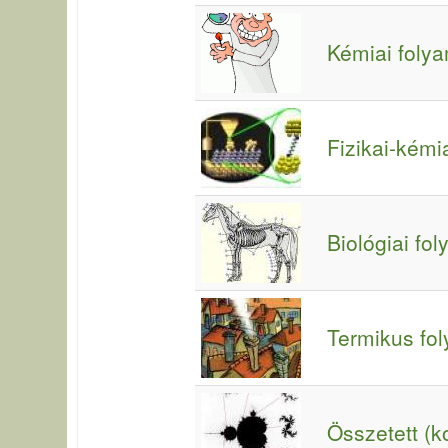
Kémiai foly
Fizikai-kém
Biológiai fo
Termikus fo
Összetett (