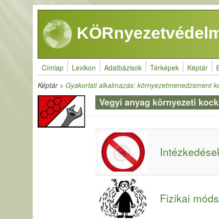
Ugrás a tartalomra
KÖRnyezetvédelm
Címlap
Lexikon
Adatbázisok
Térképek
Képtár
Képtár
>
Gyakorlati alkalmazás: környezetmenedzsment k
Vegyi anyag környezeti koc
Intézkedése
Fizikai mód