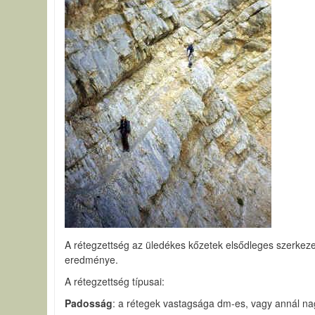
A rétegzettség az üledékes kőzetek elsődleges szerkezet
eredménye.
A rétegzettség típusai:
Padosság
: a rétegek vastagsága dm-es, vagy annál n