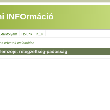
i INFOrmáció
E-tanfolyam
Rólunk
KÉR
es kőzetek kialakulása
llemzője: rétegzettség-padosság