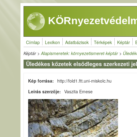
Ugrás a tartalomra
KÖRnyezetvédelm
Címlap
Lexikon
Adatbázisok
Térképek
Képtár
Képtár
>
Alapismeretek: környezetismeret-képtár
>
Üledék
Üledékes kőzetek elsődleges szerkezeti je
Kép forrása
http://fold1.ftt.uni-miskolc.hu
Leírás szerzője
Vaszita Emese