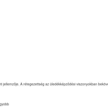
i jellemzője. A rétegezettség az üledékképződési viszonyokban bekövetk
agyobb