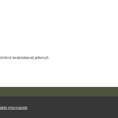
örténő lerakódásnál jellemző.
Drupal
alapú webhely
ábbi információk