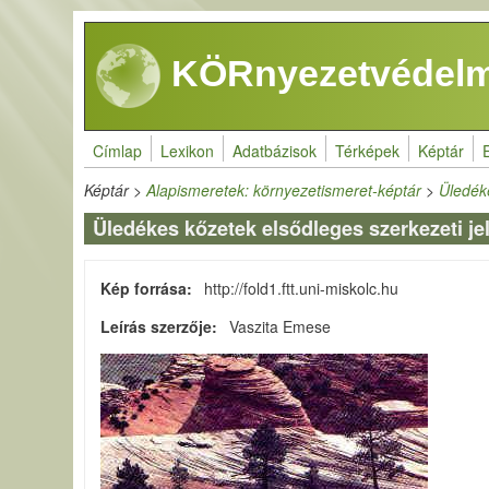
Ugrás a tartalomra
KÖRnyezetvédelm
Címlap
Lexikon
Adatbázisok
Térképek
Képtár
Képtár
>
Alapismeretek: környezetismeret-képtár
>
Üledék
Üledékes kőzetek elsődleges szerkezeti je
Kép forrása
http://fold1.ftt.uni-miskolc.hu
Leírás szerzője
Vaszita Emese