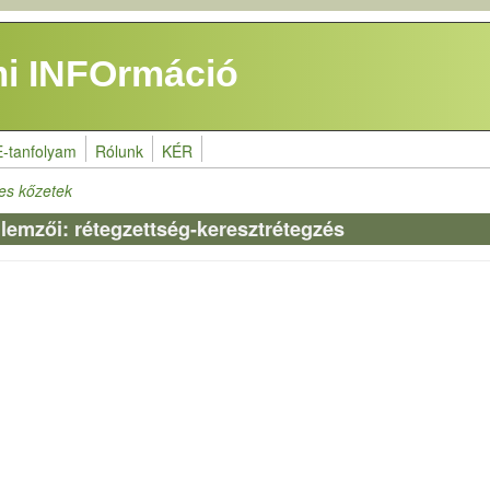
i INFOrmáció
E-tanfolyam
Rólunk
KÉR
es kőzetek
llemzői: rétegzettség-keresztrétegzés