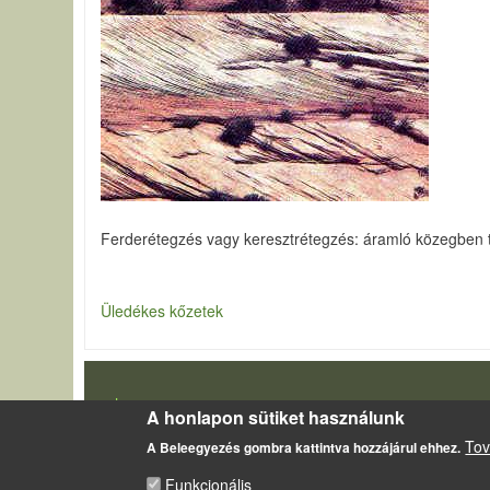
Ferderétegzés vagy keresztrétegzés: áramló közegben t
Üledékes kőzetek
LÁBLÉC
Impresszum
A honlapon sütiket használunk
Sütikezelési szabályzat
Tov
A Beleegyezés gombra kattintva hozzájárul ehhez.
Funkcionális