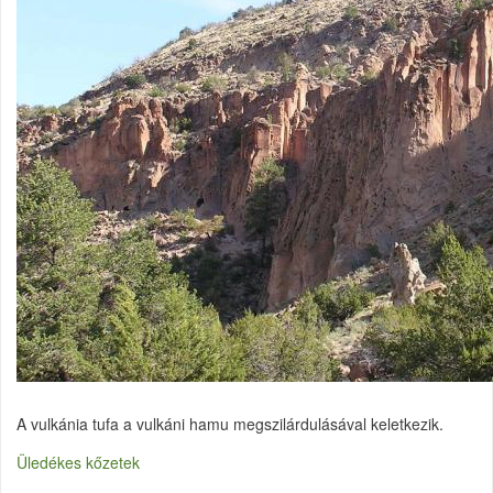
A vulkánia tufa a vulkáni hamu megszilárdulásával keletkezik.
Üledékes kőzetek