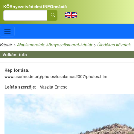
Ugrás a tartalomra
KÖRnyezetvédelmi INFOrmáció
Search
Képtár
>
Alapismeretek: környezetismeret-képtár
>
Üledékes kőzetek
Vulkáni tufa
Kép forrása
www.usermode.org/photos/losalamos2007/photos.htm
Leírás szerzője
Vaszita Emese