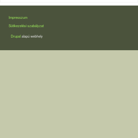
LÁBLÉC
Impresszum
Sütikezelési szabályzat
Drupal
alapú webhely