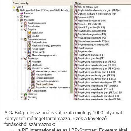
A GaBi4 professzionális változata mintegy
1000 folyamat
környezeti mérlegét tartalmazza. Ezek a követező
forrásokból származnak:
-
a
PE
International és az
LBP
-Stuttgarti Egyetem által