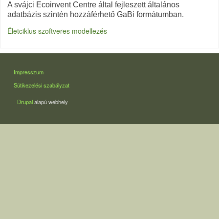
A svájci
Ecoinvent
Centre által fejleszett általános
adatbázis szintén hozzáférhető GaBi formátumban.
Életciklus szoftveres modellezés
LÁBLÉC
Impresszum
Sütikezelési szabályzat
Drupal
alapú webhely