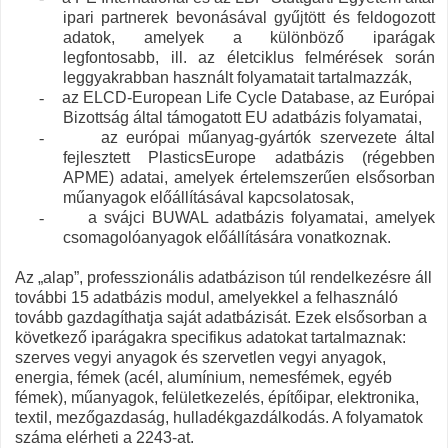
ipari partnerek bevonásával gyűjtött és feldogozott
adatok, amelyek a különböző iparágak
legfontosabb, ill. az életciklus felmérések során
leggyakrabban használt folyamatait tartalmazzák,
-
az
ELCD-European Life Cycle Database
, az Európai
Bizottság által támogatott EU adatbázis folyamatai,
-
az európai műanyag-gyártók szervezete által
fejlesztett
PlasticsEurope
adatbázis (régebben
APME) adatai, amelyek értelemszerűen elsősorban
műanyagok előállításával kapcsolatosak,
-
a svájci
BUWAL
adatbázis folyamatai, amelyek
csomagolóanyagok előállítására vonatkoznak.
Az „alap”, professzionális adatbázison túl rendelkezésre áll
további 15 adatbázis modul
, amelyekkel a felhasználó
tovább gazdagíthatja saját adatbázisát. Ezek elsősorban a
következő iparágakra specifikus adatokat tartalmaznak:
szerves vegyi anyagok és szervetlen vegyi anyagok,
energia, fémek (acél, alumínium, nemesfémek, egyéb
fémek), műanyagok, felületkezelés, építőipar, elektronika,
textil, mezőgazdaság, hulladékgazdálkodás.
A
folyamatok
száma
elérheti a
2243
-at.