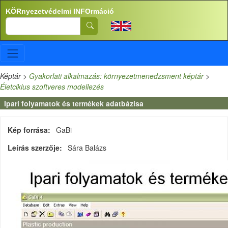
Ugrás a tartalomra
KÖRnyezetvédelmi INFOrmáció
Search
Képtár
>
Gyakorlati alkalmazás: környezetmenedzsment képtár
>
Életciklus szoftveres modellezés
Ipari folyamatok és termékek adatbázisa
Kép forrása
GaBi
Leírás szerzője
Sára Balázs