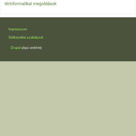
térinformatikai megoldások
LÁBLÉC
Impresszum
Sütikezelési szabályzat
Drupal
alapú webhely