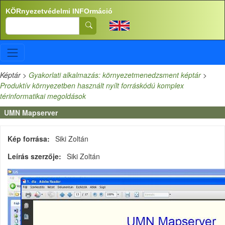
Ugrás a tartalomra
KÖRnyezetvédelmi INFOrmáció
Search
Képtár
>
Gyakorlati alkalmazás: környezetmenedzsment képtár
>
Produktív környezetben használt nyílt forráskódú komplex
térinformatikai megoldások
UMN Mapserver
Kép forrása
Siki Zoltán
Leírás szerzője
Siki Zoltán