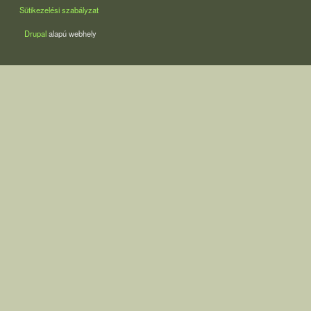
Sütikezelési szabályzat
Drupal
alapú webhely