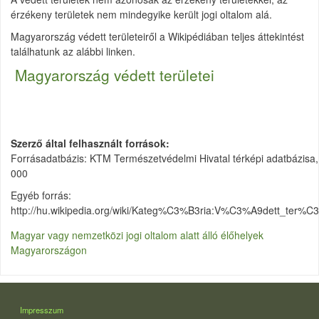
érzékeny területek nem mindegyike került jogi oltalom alá.
Magyarország védett területeiről a Wikipédiában teljes áttekintést
találhatunk az alábbi linken.
Magyarország védett területei
Szerző által felhasznált források
Forrásadatbázis: KTM Természetvédelmi Hivatal térképi adatbázisa
000
Egyéb forrás:
http://hu.wikipedia.org/wiki/Kateg%C3%B3ria:V%C3%A9dett_ter%C
Magyar vagy nemzetközi jogi oltalom alatt álló élőhelyek
Magyarországon
LÁBLÉC
Impresszum