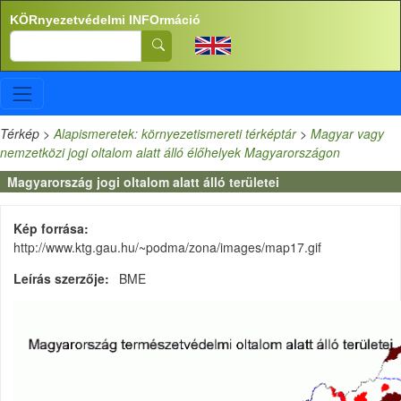
Ugrás a tartalomra
KÖRnyezetvédelmi INFOrmáció
Search
Térkép
>
Alapismeretek: környezetismereti térképtár
>
Magyar vagy
nemzetközi jogi oltalom alatt álló élőhelyek Magyarországon
Magyarország jogi oltalom alatt álló területei
Kép forrása
http://www.ktg.gau.hu/~podma/zona/images/map17.gif
Leírás szerzője
BME