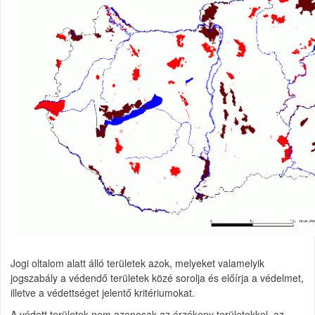
Jogi oltalom alatt álló területek azok, melyeket valamelyik
jogszabály a védendő területek közé sorolja és előírja a védelmet,
illetve a védettséget jelentő kritériumokat.
A védett területek nem azonosak az érzékeny területekkel, az