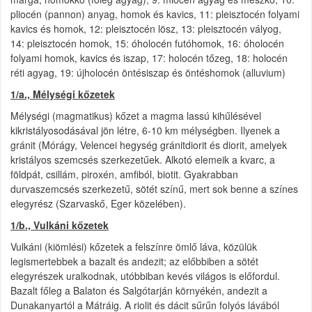
pliocén (pannon) anyag, homok és kavics, 11: pleisztocén folyami
kavics és homok, 12: pleisztocén lösz, 13: pleisztocén vályog,
14: pleisztocén homok, 15: óholocén futóhomok, 16: óholocén
folyami homok, kavics és iszap, 17: holocén tőzeg, 18: holocén
réti agyag, 19: újholocén öntésiszap és öntéshomok (alluvium)
1/a., Mélységi kőzetek
Mélységi (magmatikus) kőzet a magma lassú kihűlésével
kikristályosodásával jön létre, 6-10 km mélységben. Ilyenek a
gránit (Mórágy, Velencei hegység gránitdiorit és diorit, amelyek
kristályos szemcsés szerkezetűek. Alkotó elemeik a kvarc, a
földpát, csillám, piroxén, amfiból, biotit. Gyakrabban
durvaszemcsés szerkezetű, sötét színű, mert sok benne a színes
elegyrész (Szarvaskő, Eger közelében).
1/b., Vulkáni kőzetek
Vulkáni (kiömlési) kőzetek a felszínre ömlő láva, közülük
legismertebbek a bazalt és andezit; az előbbiben a sötét
elegyrészek uralkodnak, utóbbiban kevés világos is előfordul.
Bazalt főleg a Balaton és Salgótarján környékén, andezit a
Dunakanyartól a Mátráig. A riolit és dácit sűrűn folyós lávából