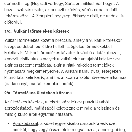
dermedt meg (Nógrádi várhegy, Sárszentmiklósi Sár-hegy). A
bazalt szürkésfekete, az andezit szürkés, vörösbarna, a riolit
fehéres kőzet. A Zempléni hegység többsége riolit, de andezit is
előfordul.
1/c., Vulkáni törmelékes kőzetek
Vulkáni törmelékes kőzet a breccsia, amely a vulkáni kitöréskor
levegőbe dobott és földre hullott, szögletes törmelékekből
keletkezik. Vulkáni törmelékes kőzetek továbbá a tufák (bazalt,
andezit, riolit-tufa), amelyek a vulkánok hamujából keletkeztek
akár összecementálódás, akár a rájuk rakódott törmelékek
nyomására megkeményedve. A vulkáni hamu (tufa) rétegeken
kitűnő talaj keletkezik, ami hazánkban a szőlőművelésre alkalmas
(badacsonyi, mátrai, zempléni borok).
2/a. Törmelékes üledékes kőzetek
Az üledékes kőzetek, a felszín kőzeteinek pusztulásából
aprózódásából, mállásából keletkeznek; mindig a felszínen és
mindig külső erők együttes hatására.
Aprózódással
: a kőzet egyre kisebb darabokra esik szét
anélkül, hogy vegyi összetétele megváltozna; a meleg-hideg,