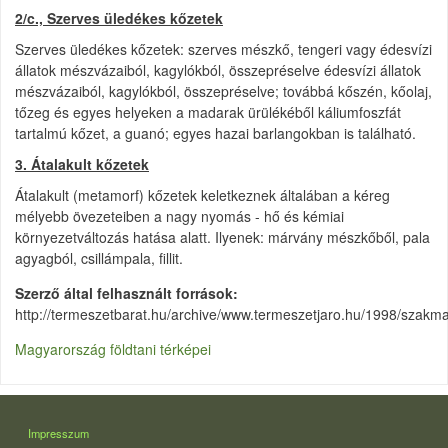
2/c., Szerves üledékes kőzetek
Szerves üledékes kőzetek: szerves mészkő, tengeri vagy édesvízi
állatok mészvázaiból, kagylókból, összepréselve édesvízi állatok
mészvázaiból, kagylókból, összepréselve; továbbá kőszén, kőolaj,
tőzeg és egyes helyeken a madarak ürülékéből káliumfoszfát
tartalmú kőzet, a guanó; egyes hazai barlangokban is található.
3. Átalakult kőzetek
Átalakult (metamorf) kőzetek keletkeznek általában a kéreg
mélyebb övezeteiben a nagy nyomás - hő és kémiai
környezetváltozás hatása alatt. Ilyenek: márvány mészkőből, pala
agyagból, csillámpala, fillit.
Szerző által felhasznált források
http://termeszetbarat.hu/archive/www.termeszetjaro.hu/1998/szakma
Magyarország földtani térképei
LÁBLÉC
Impresszum