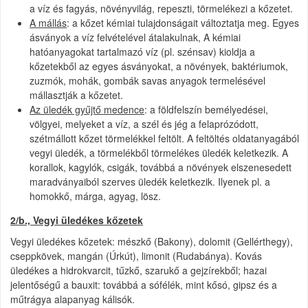
a víz és fagyás, növényvilág, repeszti, törmelékezi a kőzetet.
A mállás
: a kőzet kémiai tulajdonságait változtatja meg. Egyes
ásványok a víz felvételével átalakulnak, A kémiai
hatóanyagokat tartalmazó víz (pl. szénsav) kioldja a
kőzetekből az egyes ásványokat, a növények, baktériumok,
zuzmók, mohák, gombák savas anyagok termelésével
mállasztják a kőzetet.
Az üledék gyűjtő medence
: a földfelszín bemélyedései,
völgyei, melyeket a víz, a szél és jég a felaprózódott,
szétmállott kőzet törmelékkel feltölt. A feltöltés oldatanyagából
vegyi üledék, a törmelékből törmelékes üledék keletkezik. A
korallok, kagylók, csigák, továbbá a növények elszenesedett
maradványaiból szerves üledék keletkezik. Ilyenek pl. a
homokkő, márga, agyag, lösz.
2/b., Vegyi üledékes kőzetek
Vegyi üledékes kőzetek: mészkő (Bakony), dolomit (Gellérthegy),
cseppkövek, mangán (Úrkút), limonit (Rudabánya). Kovás
üledékes a hidrokvarcit, tűzkő, szarukő a gejzírekből; hazai
jelentőségű a bauxit: továbbá a sófélék, mint kősó, gipsz és a
műtrágya alapanyag kálisók.