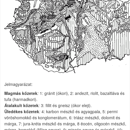
Jelmagyarázat:
Magmás kőzetek
:
1: gránit (ókori), 2: andezit, riolit, bazaltláva és
tufa (harmadkori).
Átalakult kőzetek
:
3: fillit és gneisz (ókor eleji).
Üledékes kőzetek
:
4: karbon mészkő és agyagpala, 5: permi
vöröshomokkő és konglomerátum, 6: triász mészkő, dolomit és
márga, 7: jura-kréta mészkő és márga, 8 ëocén, oligocén mészkő,
márga, homokkő (főleg agyag), 9: miocén agyag és mészkő, 10: