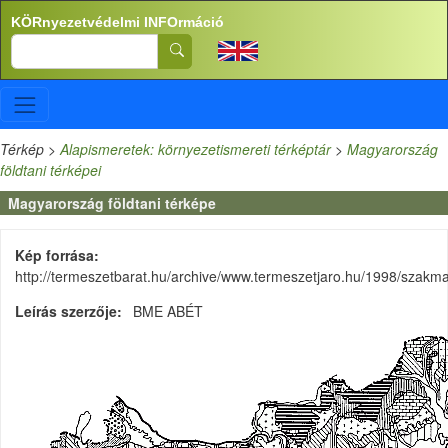
Ugrás a tartalomra
KÖRnyezetvédelmi INFOrmáció
Search
Térkép
>
Alapismeretek: környezetismereti térképtár
>
Magyarország
földtani térképei
Magyarország földtani térképe
Kép forrása
http://termeszetbarat.hu/archive/www.termeszetjaro.hu/1998/szakmai
Leírás szerzője
BME ABÉT