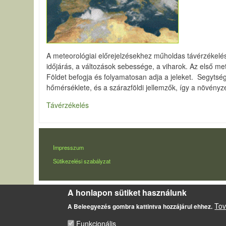
A meteorológiai előrejelzésekhez műholdas távérzékelést
időjárás, a változások sebessége, a viharok. Az első me
Földet befogja és folyamatosan adja a jeleket. Segytség
hőmérséklete, és a szárazföldi jellemzők, így a növényz
Távérzékelés
LÁBLÉC
Impresszum
Sütikezelési szabályzat
A honlapon sütiket használunk
Tov
A Beleegyezés gombra kattintva hozzájárul ehhez.
Funkcionális