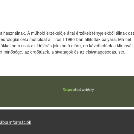
 használnak. A műhold érzékelője által érzékelt fényjelekből állnak ös
teorológiai célú műholdat a Tiros-t 1960-ban állították pályára. Ma hét
ükkel nem csak az időjárás jelezhető előre, de követhetőek a klímaválto
et minősége, az erdőtüzek, a sivatagok és az elsivatagosodás, stb.
Drupal
alapú webhely
ábbi információk