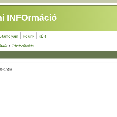
i INFOrmáció
E-tanfolyam
Rólunk
KÉR
éptár
>
Távérzékelés
ndex.htm