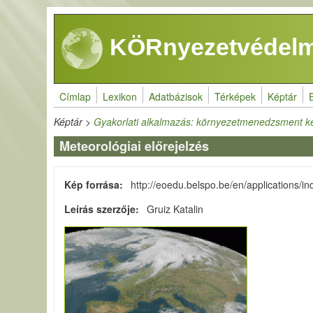
Ugrás a tartalomra
KÖRnyezetvédelm
Címlap
Lexikon
Adatbázisok
Térképek
Képtár
Képtár
>
Gyakorlati alkalmazás: környezetmenedzsment k
Meteorológiai előrejelzés
Kép forrása
http://eoedu.belspo.be/en/applications/i
Leírás szerzője
Gruiz Katalin