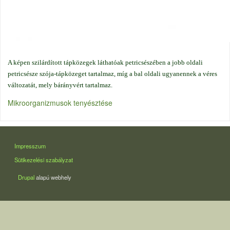
A képen szilárdított tápközegek láthatóak petricsészében a jobb oldali
petricsésze szója-tápközeget tartalmaz, míg a bal oldali ugyanennek a véres
változatát, mely bárányvért tartalmaz.
Mikroorganizmusok tenyésztése
LÁBLÉC
Impresszum
Sütikezelési szabályzat
Drupal
alapú webhely