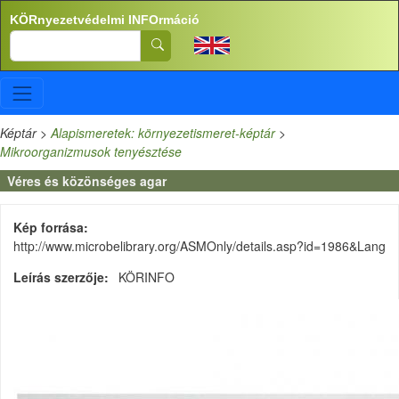
Ugrás a tartalomra
KÖRnyezetvédelmi INFOrmáció
Search
Képtár
>
Alapismeretek: környezetismeret-képtár
>
Mikroorganizmusok tenyésztése
Véres és közönséges agar
Kép forrása
http://www.microbelibrary.org/ASMOnly/details.asp?id=1986&Lang
Leírás szerzője
KÖRINFO