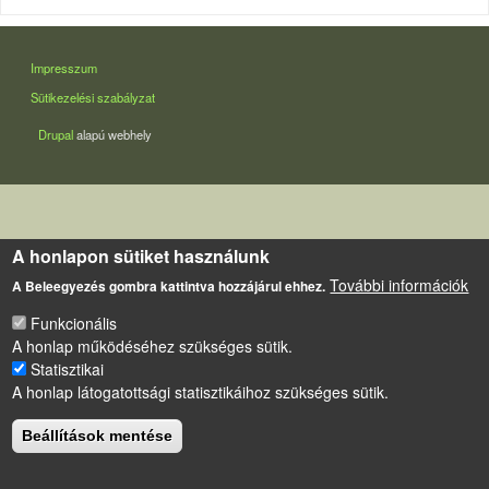
LÁBLÉC
Impresszum
Sütikezelési szabályzat
Drupal
alapú webhely
A honlapon sütiket használunk
További információk
A Beleegyezés gombra kattintva hozzájárul ehhez.
Funkcionális
A honlap működéséhez szükséges sütik.
Statisztikai
A honlap látogatottsági statisztikáihoz szükséges sütik.
Beállítások mentése