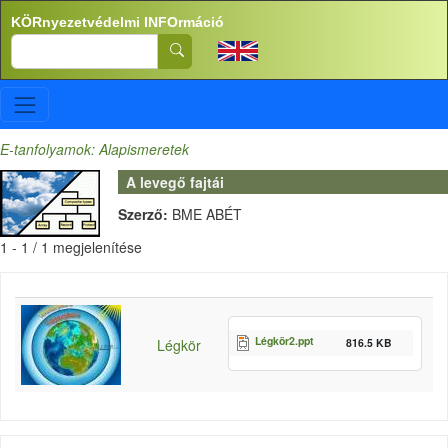
Ugrás a tartalomra
KÖRnyezetvédelmi INFOrmáció
Search
E-tanfolyamok: Alapismeretek
A levegő fajtái
Szerző:
BME ABÉT
1 - 1 / 1 megjelenítése
Légkör2.ppt
816.5 KB
Légkör