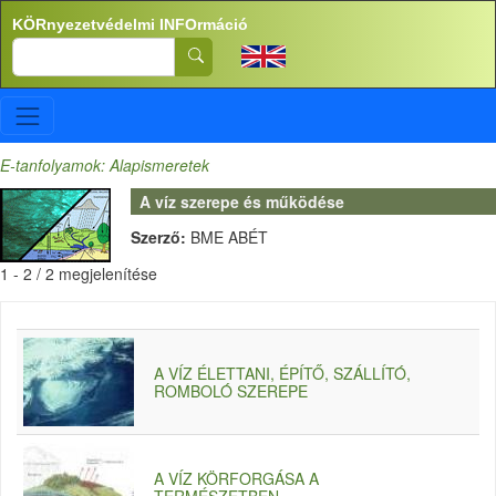
Ugrás a tartalomra
KÖRnyezetvédelmi INFOrmáció
Search
E-tanfolyamok: Alapismeretek
A víz szerepe és működése
Szerző:
BME ABÉT
1 - 2 / 2 megjelenítése
A VÍZ ÉLETTANI, ÉPÍTŐ, SZÁLLÍTÓ,
ROMBOLÓ SZEREPE
A VÍZ KÖRFORGÁSA A