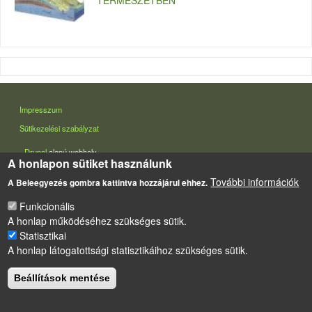
TERMÉSZETBEN
LÁBLÉC
Impresszum
Sütikezelési szabályzat
Drupal
alapú webhely
A honlapon sütiket használunk
További információk
A Beleegyezés gombra kattintva hozzájárul ehhez.
Funkcionális
A honlap működéséhez szükséges sütik.
Statisztikai
A honlap látogatottsági statisztikáihoz szükséges sütik.
Beállítások mentése