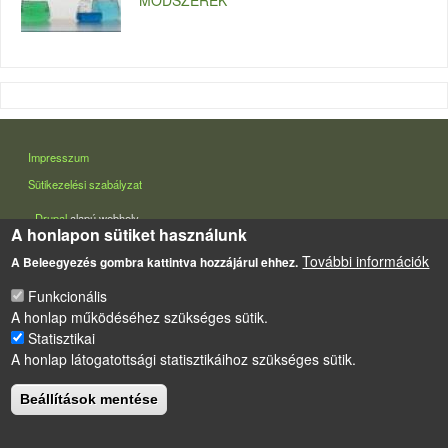
MÓDSZEREK
LÁBLÉC
Impresszum
Sütikezelési szabályzat
Drupal
alapú webhely
A honlapon sütiket használunk
További információk
A Beleegyezés gombra kattintva hozzájárul ehhez.
Funkcionális
A honlap működéséhez szükséges sütik.
Statisztikai
A honlap látogatottsági statisztikáihoz szükséges sütik.
Beállítások mentése