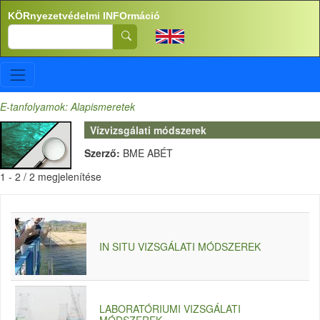
Ugrás a tartalomra
KÖRnyezetvédelmi INFOrmáció
Search
E-tanfolyamok: Alapismeretek
Vízvizsgálati módszerek
Szerző:
BME ABÉT
1 - 2 / 2 megjelenítése
IN SITU VIZSGÁLATI MÓDSZEREK
LABORATÓRIUMI VIZSGÁLATI