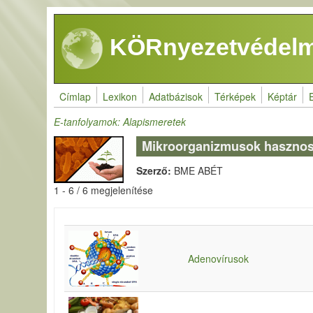
Ugrás a tartalomra
KÖRnyezetvédelm
Címlap
Lexikon
Adatbázisok
Térképek
Képtár
E-tanfolyamok: Alapismeretek
Mikroorganizmusok hasznos
Szerző:
BME ABÉT
1 - 6 / 6 megjelenítése
Adenovírusok