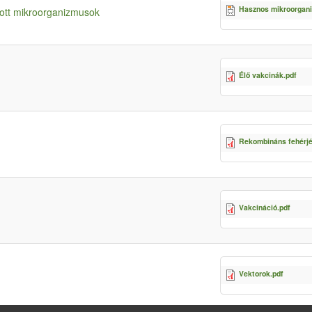
Hasznos mikroorgani
tott mikroorganizmusok
Élő vakcinák.pdf
Rekombináns fehérjé
Vakcináció.pdf
Vektorok.pdf