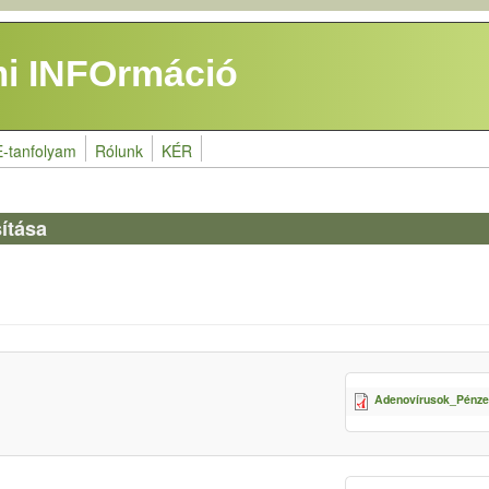
i INFOrmáció
E-tanfolyam
Rólunk
KÉR
ítása
Adenovírusok_Pénze