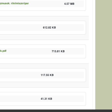
zmusok: élelmiszeripar
4.57 MB
612.82 KB
k.pdf
713.81 KB
117.55 KB
41.31 KB