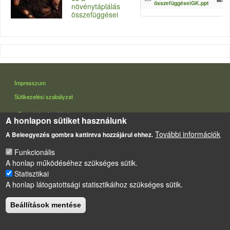
összefüggéseiGK.ppt
növénytáplálás
összefüggései
LÁBLÉC
Impresszum
Sütikezelési szabályzat
Drupal
alapú webhely
A honlapon sütiket használunk
További információk
A Beleegyezés gombra kattintva hozzájárul ehhez.
Funkcionális
A honlap működéséhez szükséges sütik.
Statisztikai
A honlap látogatottsági statisztikáihoz szükséges sütik.
Beállítások mentése