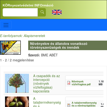
Ugrás a tartalomra
KÖRnyezetvédelmi INFOrmáció
Search
E-tanfolyamok: Alapismeretek
Növényekre és állatokra vonatkozó
törvényszerűségek és trendek
Szerző:
BME ABÉT
1 - 2 / 2 megjelenítése
A csapadék és az
intercepció
Növények
1.18
(növények
vízfelfogása.pdf
MB
vízfelfogása)
kapcsolata
A
talajtermékenység
A talajtermékenység
1.07
és a növénytáplálás
és a
MB