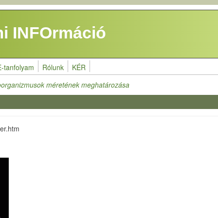
i INFOrmáció
E-tanfolyam
Rólunk
KÉR
oorganizmusok méretének meghatározása
ter.htm