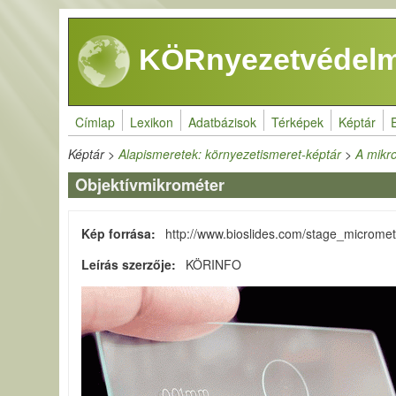
Ugrás a tartalomra
KÖRnyezetvédelm
Címlap
Lexikon
Adatbázisok
Térképek
Képtár
Képtár
>
Alapismeretek: környezetismeret-képtár
>
A mikr
Objektívmikrométer
Kép forrása
http://www.bioslides.com/stage_microme
Leírás szerzője
KÖRINFO