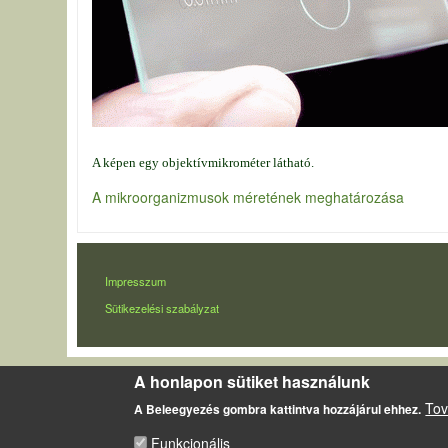
A képen egy objektívmikrométer látható.
A mikroorganizmusok méretének meghatározása
LÁBLÉC
Impresszum
Sütikezelési szabályzat
A honlapon sütiket használunk
Tov
A Beleegyezés gombra kattintva hozzájárul ehhez.
Funkcionális