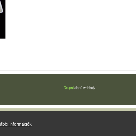
Drupal
alapú webhely
ábbi információk