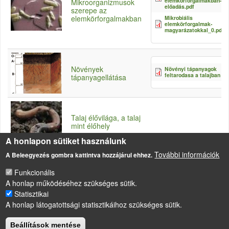
elemkörforgalmakban-
Mikroorganizmusok
előadás.pdf
szerepe az
elemkörforgalmakban
Mikrobiális
elemkörforgalmak-
magyarázatokkal_0.pdf
Növények
Növényi tápanyagok
feltarodasa a talajban
tápanyagellátása
Talaj élővilága, a talaj
mint élőhely
A honlapon sütiket használunk
További információk
A Beleegyezés gombra kattintva hozzájárul ehhez.
Funkcionális
A honlap működéséhez szükséges sütik.
Statisztikai
LÁBLÉC
A honlap látogatottsági statisztikáihoz szükséges sütik.
Impresszum
Sütikezelési szabályzat
Beállítások mentése