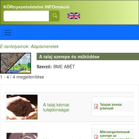
Ugrás a tartalomra
KÖRnyezetvédelmi INFOrmáció
Search
E-tanfolyamok: Alapismeretek
A talaj szerepe és működése
Szerző:
BME ABÉT
1 - 4 / 4 megjelenítése
A talaj kémiai
Talajok kémiai
8
jellemzői
K
tulajdonságai
Mikroorganizmusok
szerepe az