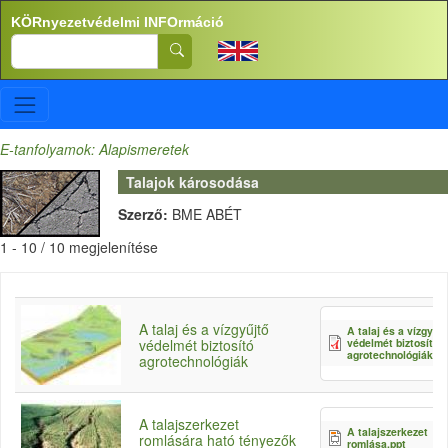
Ugrás a tartalomra
KÖRnyezetvédelmi INFOrmáció
Search
E-tanfolyamok: Alapismeretek
Talajok károsodása
Szerző:
BME ABÉT
1 - 10 / 10 megjelenítése
A talaj és a vízgyűjtő
A talaj és a vízgyűjt
védelmét biztosító
védelmét biztosító
agrotechnológiák.pd
agrotechnológiák
A talajszerkezet
A talajszerkezet
romlására ható tényezők
romlása.ppt