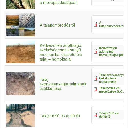
a mezőgazdaságban
A
A talajtömörödésről
talajtömörödésről.p
Kedvezőtlen adottságú,
Kedvezőtlen
szélsőségesen könnyű
adottságú
mechanikai összetételű
homoktalajok.pdf
talaj – homoktalaj
Talaj szervesanyag-
tartalmának
Talaj
csökkenése
szervesanyagtartalmának
csökkenése
Talajromlás és
megelőzése SoCo
Talajerózió és
Talajerózió és defláció
defláció