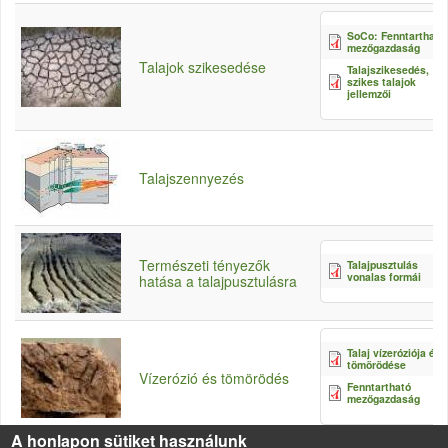
SoCo: Fenntartható
mezőgazdaság
Talajok szikesedése
Talajszikesedés,
szikes talajok
jellemzői
Talajszennyezés
Természeti tényezők
Talajpusztulás
vonalas formái
hatása a talajpusztulásra
Talaj vízeróziója és
tömörödése
Vízerózió és tömörödés
Fenntartható
mezőgazdaság
A honlapon sütiket használunk