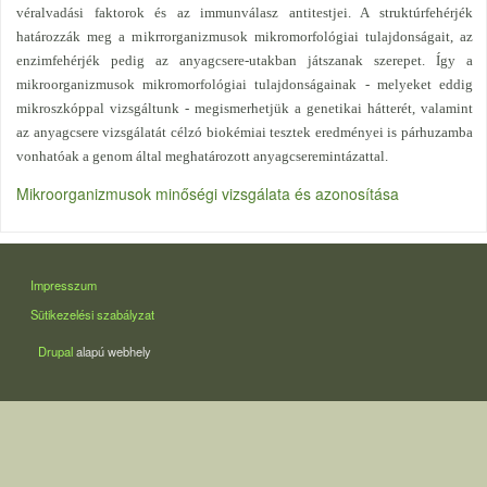
véralvadási faktorok és az immunválasz antitestjei. A struktúrfehérjék
határozzák meg a mikrrorganizmusok mikromorfológiai tulajdonságait, az
enzimfehérjék pedig az anyagcsere-utakban játszanak szerepet. Így a
mikroorganizmusok mikromorfológiai tulajdonságainak - melyeket eddig
mikroszkóppal vizsgáltunk - megismerhetjük a genetikai hátterét, valamint
az anyagcsere vizsgálatát célzó biokémiai tesztek eredményei is párhuzamba
vonhatóak a genom által meghatározott anyagcseremintázattal.
Mikroorganizmusok minőségi vizsgálata és azonosítása
LÁBLÉC
Impresszum
Sütikezelési szabályzat
Drupal
alapú webhely