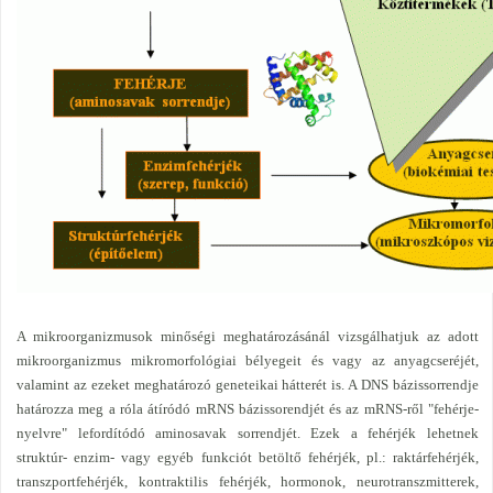
A mikroorganizmusok minőségi meghatározásánál vizsgálhatjuk az adott
mikroorganizmus mikromorfológiai bélyegeit és vagy az anyagcseréjét,
valamint az ezeket meghatározó geneteikai hátterét is. A DNS bázissorrendje
határozza meg a róla átíródó mRNS bázissorendjét és az mRNS-ről "fehérje-
nyelvre" lefordítódó aminosavak sorrendjét. Ezek a fehérjék lehetnek
struktúr- enzim- vagy egyéb funkciót betöltő fehérjék, pl.: raktárfehérjék,
transzportfehérjék, kontraktilis fehérjék, hormonok, neurotranszmitterek,