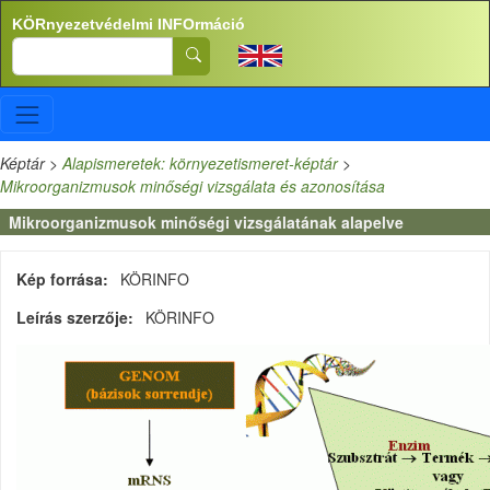
Ugrás a tartalomra
KÖRnyezetvédelmi INFOrmáció
Search
Képtár
>
Alapismeretek: környezetismeret-képtár
>
Mikroorganizmusok minőségi vizsgálata és azonosítása
Mikroorganizmusok minőségi vizsgálatának alapelve
Kép forrása
KÖRINFO
Leírás szerzője
KÖRINFO