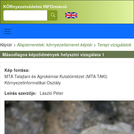
Ugrás a tartalomra
KÖRnyezetvédelmi INFOrmáció
Search
Képtár
>
Alapismeretek: környezetismeret-képtár
>
Terepi vizsgálatok
Másodlagos képződmények helyszíni vizsgálata 1
Kép forrása
MTA Talajtani és Agrokémiai Kutatóintézet (MTA TAKI)
Környezetinformatikai Osztály
Leírás szerzője
László Péter