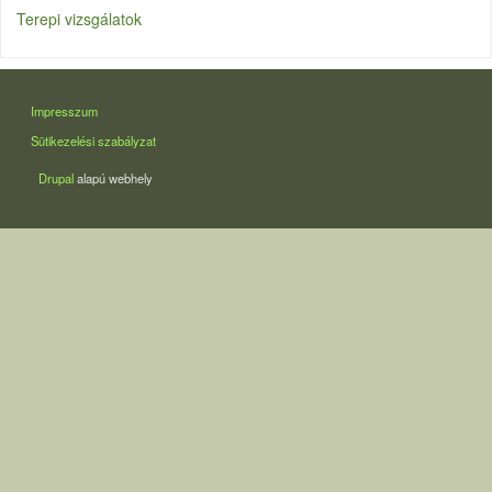
Terepi vizsgálatok
LÁBLÉC
Impresszum
Sütikezelési szabályzat
Drupal
alapú webhely