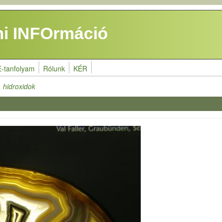
i INFOrmáció
E-tanfolyam
Rólunk
KÉR
 hidroxidok