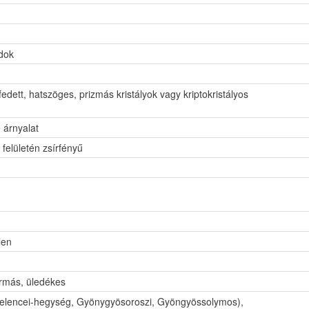
idok
dett, hatszöges, prizmás kristályok vagy kriptokristályos
 árnyalat
 felületén zsírfényű
len
rmás, üledékes
elencei-hegység, Gyönygyösoroszi, Gyöngyössolymos),