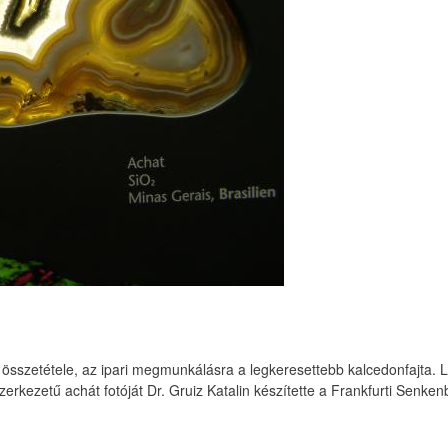
összetétele, az ipari megmunkálásra a legkeresettebb kalcedonfajta. 
erkezetű achát fotóját Dr. Gruiz Katalin készítette a Frankfurti Sen