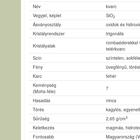
Név
kvarc
Vegyjel, képlet
SiO
2
Ásványosztály
oxidok és hidrox
Kristályrendszer
trigonális
rombaéderekkel fe
Kristályalak
telérkvarc
Szín
színtelen, sokféle
Fény
üvegfényű, törési
Karc
fehér
Keménység
7
(Mohs-féle)
Hasadás
nincs
Törés
kagylós, egyenet
3
Sűrűség
2,65 g/cm
Keletkezés
magmás, hidrote
Fontosabb
Magyarország (V