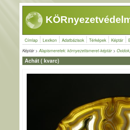
Ugrás a tartalomra
KÖRnyezetvédelm
Címlap
Lexikon
Adatbázisok
Térképek
Képtár
Képtár
>
Alapismeretek: környezetismeret-képtár
>
Oxidok,
Achát ( kvarc)