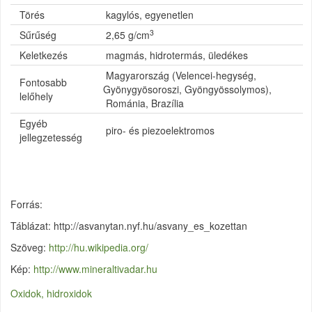
Törés
kagylós, egyenetlen
3
Sűrűség
2,65 g/cm
Keletkezés
magmás, hidrotermás, üledékes
Magyarország (Velencei-hegység,
Fontosabb
Gyönygyösoroszi, Gyöngyössolymos),
lelőhely
Románia, Brazília
Egyéb
piro- és piezoelektromos
jellegzetesség
Forrás:
Táblázat: http://asvanytan.nyf.hu/asvany_es_kozettan
Szöveg:
http://hu.wikipedia.org/
Kép:
http://www.mineraltivadar.hu
Oxidok, hidroxidok