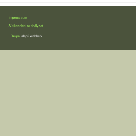
LÁBLÉC
Impresszum
Sütikezelési szabályzat
Drupal
alapú webhely