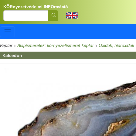
Ugrás a tartalomra
KÖRnyezetvédelmi INFOrmáció
Search
Képtár
>
Alapismeretek: környezetismeret-képtár
>
Oxidok, hidroxidok
Kalcedon