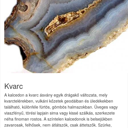
Kvarc
A kalcedon a kvarc ásvány egyik drágakő változata, mely
kvarctelérekben, vulkáni kőzetek geodáiban és üledékekben
található, különféle fürtös, gömbös halmazokban. Üveges vagy
viaszfényű, törési lapjain sima vagy kissé szálkás, szerkezete
néha finoman rostos. A színtelen kalcedonok is belsejükben
zavarosak, felhősek, nem átlátszók, csak áttetszők. Szürke,