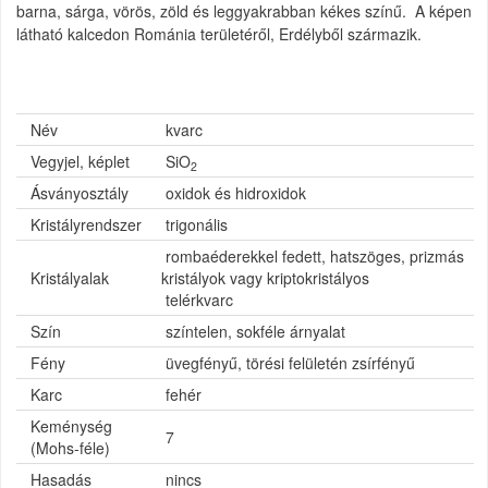
barna, sárga, vörös, zöld és leggyakrabban kékes színű. A képen
látható kalcedon Románia területéről, Erdélyből származik.
Név
kvarc
Vegyjel, képlet
SiO
2
Ásványosztály
oxidok és hidroxidok
Kristályrendszer
trigonális
rombaéderekkel fedett, hatszöges, prizmás
Kristályalak
kristályok vagy kriptokristályos
telérkvarc
Szín
színtelen, sokféle árnyalat
Fény
üvegfényű, törési felületén zsírfényű
Karc
fehér
Keménység
7
(Mohs-féle)
Hasadás
nincs