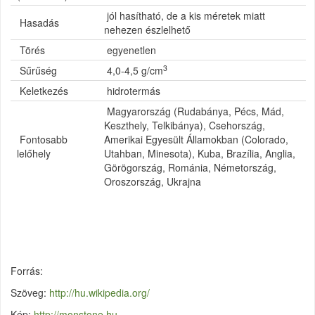
jól hasítható, de a kis méretek miatt
Hasadás
nehezen észlelhető
Törés
egyenetlen
3
Sűrűség
4,0-4,5 g/cm
Keletkezés
hidrotermás
Magyarország (Rudabánya, Pécs, Mád,
Keszthely, Telkibánya), Csehország,
Fontosabb
Amerikai Egyesült Államokban (Colorado,
lelőhely
Utahban, Minesota), Kuba, Brazília, Anglia,
Görögország, Románia, Németország,
Oroszország, Ukrajna
Forrás:
Szöveg:
http://hu.wikipedia.org/
Kép:
http://monstone.hu