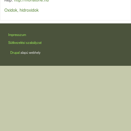
Oxidok, hidroxidok
LÁBLÉC
Impresszum
Sütikezelési szabályzat
Drupal
alapú webhely