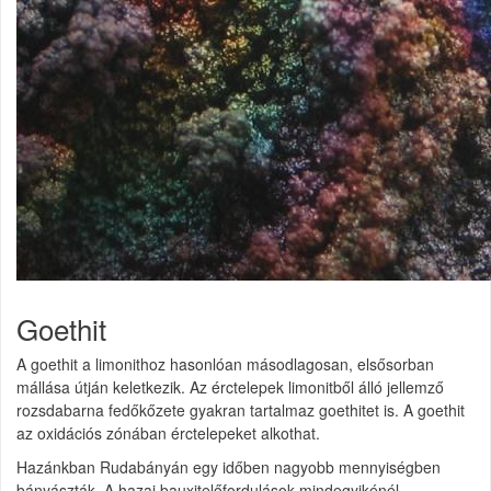
Goethit
A goethit a limonithoz hasonlóan másodlagosan, elsősorban
mállása útján keletkezik. Az érctelepek limonitből álló jellemző
rozsdabarna fedőkőzete gyakran tartalmaz goethitet is. A goethit
az oxidációs zónában érctelepeket alkothat.
Hazánkban Rudabányán egy időben nagyobb mennyiségben
bányászták. A hazai bauxitelőfordulások mindegyikénél