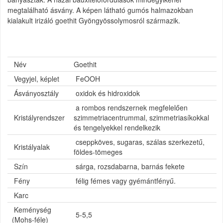
megtalálható ásvány. A képen látható gumós halmazokban
kialakult irizáló goethit Gyöngyössolymosról származik.
Név
Goethit
Vegyjel, képlet
FeOOH
Ásványosztály
oxidok és hidroxidok
a rombos rendszernek megfelelően
Kristályrendszer
szimmetriacentrummal, szimmetriasíkokkal
és tengelyekkel rendelkezik
cseppköves, sugaras, szálas szerkezetű,
Kristályalak
földes-tömeges
Szín
sárga, rozsdabarna, barnás fekete
Fény
félig fémes vagy gyémántfényű.
Karc
Keménység
5-5,5
(Mohs-féle)