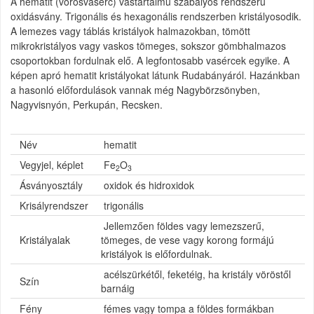
A hematit (vörösvasérc) vastartalmú szabályos rendszerű
oxidásvány. Trigonális és hexagonális rendszerben kristályosodik.
A lemezes vagy táblás kristályok halmazokban, tömött
mikrokristályos vagy vaskos tömeges, sokszor gömbhalmazos
csoportokban fordulnak elő. A legfontosabb vasércek egyike. A
képen apró hematit kristályokat látunk Rudabányáról. Hazánkban
a hasonló előfordulások vannak még Nagybörzsönyben,
Nagyvisnyón, Perkupán, Recsken.
Név
hematit
Vegyjel, képlet
Fe
O
2
3
Ásványosztály
oxidok és hidroxidok
Krisályrendszer
trigonális
Jellemzően földes vagy lemezszerű,
Kristályalak
tömeges, de vese vagy korong formájú
kristályok is előfordulnak.
acélszürkétől, feketéig, ha kristály vöröstől
Szín
barnáig
Fény
fémes vagy tompa a földes formákban