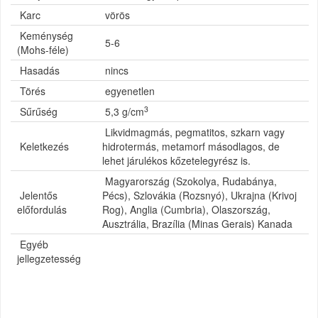
Karc
vörös
Keménység
5-6
(Mohs-féle)
Hasadás
nincs
Törés
egyenetlen
3
Sűrűség
5,3 g/cm
Likvidmagmás, pegmatitos, szkarn vagy
Keletkezés
hidrotermás, metamorf másodlagos, de
lehet járulékos kőzetelegyrész is.
Magyarország (Szokolya, Rudabánya,
Jelentős
Pécs), Szlovákia (Rozsnyó), Ukrajna (Krivoj
előfordulás
Rog), Anglia (Cumbria), Olaszország,
Ausztrália, Brazília (Minas Gerais) Kanada
Egyéb
jellegzetesség