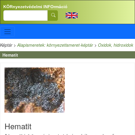
Ugrás a tartalomra
KÖRnyezetvédelmi INFOrmáció
Search
Képtár
>
Alapismeretek: környezetismeret-képtár
>
Oxidok, hidroxidok
Hematit
Hematit