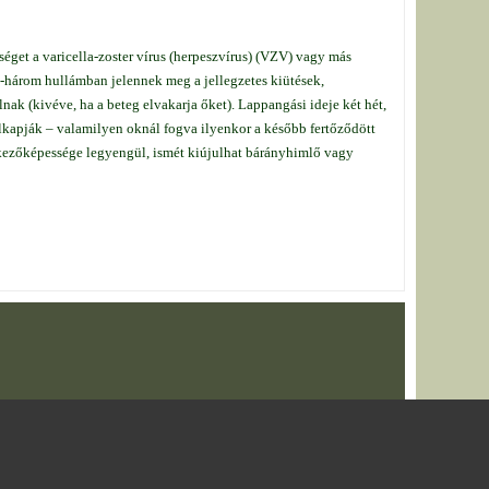
gséget a varicella-zoster vírus (herpeszvírus) (VZV) vagy más
-három hullámban jelennek meg a jellegzetes kiütések,
ak (kivéve, ha a beteg elvakarja őket). Lappangási ideje két hét,
 elkapják – valamilyen oknál fogva ilyenkor a később fertőződött
ekezőképessége legyengül, ismét kiújulhat bárányhimlő vagy