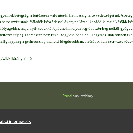
 gyermekbetegség, a fertőzésen való átesés élethosszig tartó védettséget ad. A bete
s herpeszvírusnak. Váladék képződéssel és enyhe lázzal kezdődik, majd később két
k hólyagokká, majd nyílt sebekké fejlődnek, melyek legtöbbször heg nélkül gyógyuln
ppfertőzés útján). Ezért aztán nem ritka, hogy családon belül egymás után többen is
okáig lappang a gerincoszlop melletti idegdúcokban, s később, ha a szervezet véd
rg/wiki/Bárányhimlő
Drupal
alapú webhely
ábbi információk