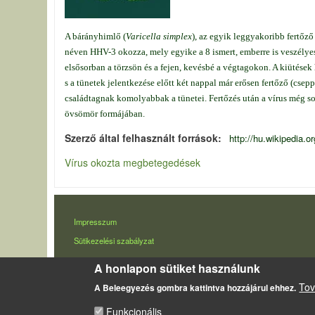
A bárányhimlő (
Varicella simplex
), az egyik leggyakoribb fertőző
néven HHV-3 okozza, mely egyike a 8 ismert, emberre is veszélye
elsősorban a törzsön és a fejen, kevésbé a végtagokon. A kiütése
s a tünetek jelentkezése előtt két nappal már erősen fertőző (cse
családtagnak komolyabbak a tünetei. Fertőzés után a vírus még s
övsömör formájában.
Szerző által felhasznált források
http://hu.wikipedia.o
Vírus okozta megbetegedések
LÁBLÉC
Impresszum
Sütikezelési szabályzat
A honlapon sütiket használunk
Tov
A Beleegyezés gombra kattintva hozzájárul ehhez.
Funkcionális