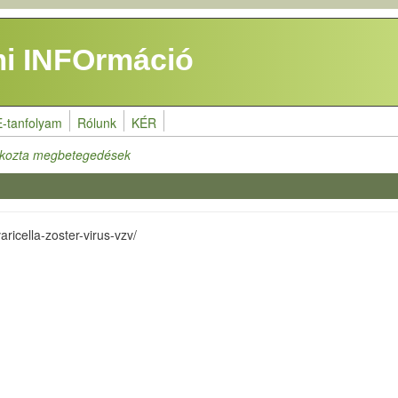
i INFOrmáció
E-tanfolyam
Rólunk
KÉR
okozta megbetegedések
aricella-zoster-virus-vzv/