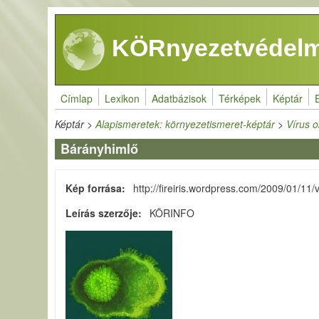
Ugrás a tartalomra
KÖRnyezetvédelm
Címlap
Lexikon
Adatbázisok
Térképek
Képtár
Képtár
>
Alapismeretek: környezetismeret-képtár
>
Vírus 
Bárányhimlő
Kép forrása
http://fireiris.wordpress.com/2009/01/11/v
Leírás szerzője
KÖRINFO