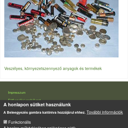
Veszélyes, környezetszennyező anyagok és termékek
LÁBLÉC
Impresszum
Sütikezelési szabályzat
A honlapon sütiket használunk
Drupal
alapú webhely
További információk
A Beleegyezés gombra kattintva hozzájárul ehhez.
Funkcionális