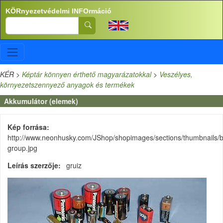
Ugrás a tartalomra
KÖRnyezetvédelmi INFOrmáció
Search
KÉR
>
Képtár könnyen érthető magyarázatokkal
>
Veszélyes,
környezetszennyező anyagok és termékek
Akkumulátor (elemek)
Kép forrása
http://www.neonhusky.com/JShop/shopimages/sections/thumbnails/b
group.jpg
Leírás szerzője
gruiz