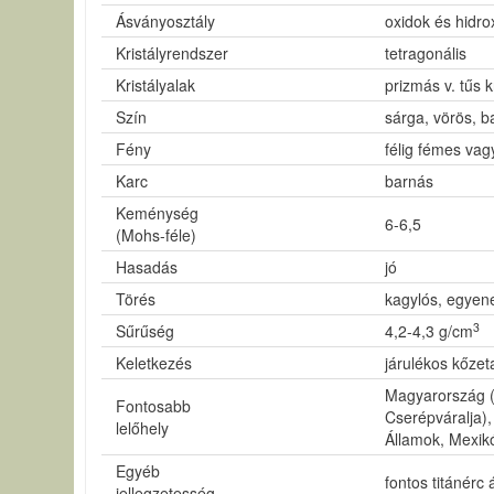
Ásványosztály
oxidok és hidro
Kristályrendszer
tetragonális
Kristályalak
prizmás v. tűs k
Szín
sárga, vörös, b
Fény
félig fémes va
Karc
barnás
Keménység
6-6,5
(Mohs-féle)
Hasadás
jó
Törés
kagylós, egyene
3
Sűrűség
4,2-4,3 g/cm
Keletkezés
járulékos kőzet
Magyarország (
Fontosabb
Cserépváralja), 
lelőhely
Államok, Mexikó
Egyéb
fontos titánérc
jellegzetesség