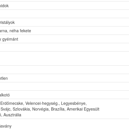
xidok
ristályok
arna, néha fekete
gy gyémánt
tlen
alkotó
Erdőmecske, Velencei-hegység., Legyesbénye,
Svájc, Szlovákia, Norvégia, Brazília, Amerikai Egyesült
, Ausztrália
 ásvány