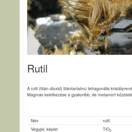
Rutil
A rutil (titán-dioxid) titántartalmú tetragonális kristályr
Magmás keletkezése a gyakoribb, de metamorf kőzetekbe
Név
rutil
Vegyjel, képlet
TiO
2