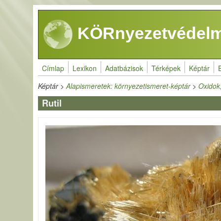
Ugrás a tartalomra
KÖRnyezetvédelm
Címlap
Lexikon
Adatbázisok
Térképek
Képtár
Képtár
>
Alapismeretek: környezetismeret-képtár
>
Oxidok,
Rutil