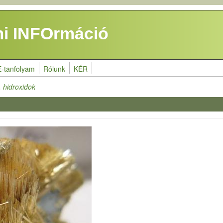
i INFOrmáció
E-tanfolyam
Rólunk
KÉR
 hidroxidok