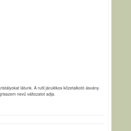
ristályokat látunk. A rutil járulékos kőzetalkotó ásvány.
risszem nevű változatot adja.