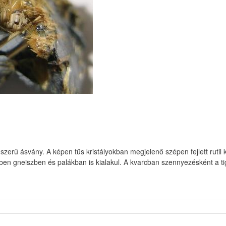
endszerű ásvány. A képen tűs kristályokban megjelenő szépen fejlett rutil k
n gneiszben és palákban is kialakul. A kvarcban szennyezésként a tig