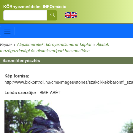
Ugrás a tartalomra
KÖRnyezetvédelmi INFOrmáció
Search
Képtár
>
Alapismeretek: környezetismeret-képtár
>
Állatok
mezőgazdasági és élelmiszeripari hasznosítása
Baromfitenyésztés
Kép forrása
http://www.biokontroll.hu/cms/images/stories/szakcikkek/baromfi_sz
Leírás szerzője
BME-ABÉT