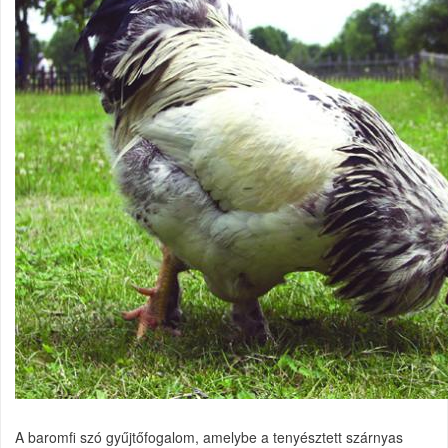
A baromfi szó gyűjtőfogalom, amelybe a tenyésztett szárnyas