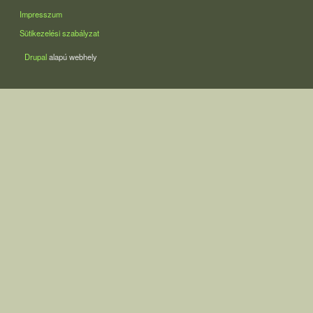
LÁBLÉC
Impresszum
Sütikezelési szabályzat
Drupal
alapú webhely