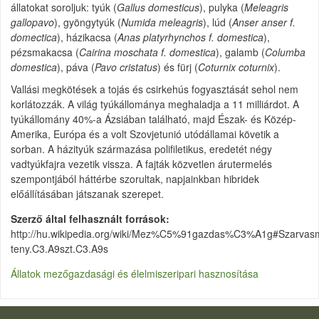
állatokat soroljuk: tyúk (
Gallus domesticus
), pulyka (
Meleagris
gallopavo
), gyöngytyúk (
Numida meleagris
), lúd (
Anser anser f.
domectica
), házikacsa (
Anas platyrhynchos f. domestica
),
pézsmakacsa (
Cairina moschata f. domestica
), galamb (
Columba
domestica
), páva (
Pavo cristatus
) és fürj (
Coturnix coturnix
).
Vallási megkötések a tojás és csirkehús fogyasztását sehol nem
korlátozzák. A világ tyúkállománya meghaladja a 11 milliárdot. A
tyúkállomány 40%-a Ázsiában található, majd Észak- és Közép-
Amerika, Európa és a volt Szovjetunió utódállamai követik a
sorban. A házityúk származása polifiletikus, eredetét négy
vadtyúkfajra vezetik vissza. A fajták közvetlen árutermelés
szempontjából háttérbe szorultak, napjainkban hibridek
előállításában játszanak szerepet.
Szerző által felhasznált források
http://hu.wikipedia.org/wiki/Mez%C5%91gazdas%C3%A1g#Szarvas
teny.C3.A9szt.C3.A9s
Állatok mezőgazdasági és élelmiszeripari hasznosítása