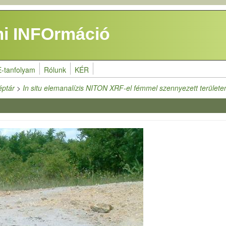
i INFOrmáció
E-tanfolyam
Rólunk
KÉR
éptár
>
In situ elemanalízis NITON XRF-el fémmel szennyezett területe