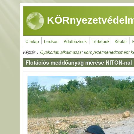
Ugrás a tartalomra
KÖRnyezetvédelm
Címlap
Lexikon
Adatbázisok
Térképek
Képtár
Képtár
>
Gyakorlati alkalmazás: környezetmenedzsment k
Flotációs meddőanyag mérése NITON-nal