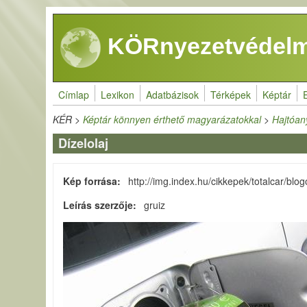
Ugrás a tartalomra
KÖRnyezetvédelm
Címlap
Lexikon
Adatbázisok
Térképek
Képtár
KÉR
>
Képtár könnyen érthető magyarázatokkal
>
Hajtóan
Dízelolaj
Kép forrása
http://img.index.hu/cikkepek/totalcar/
Leírás szerzője
gruiz