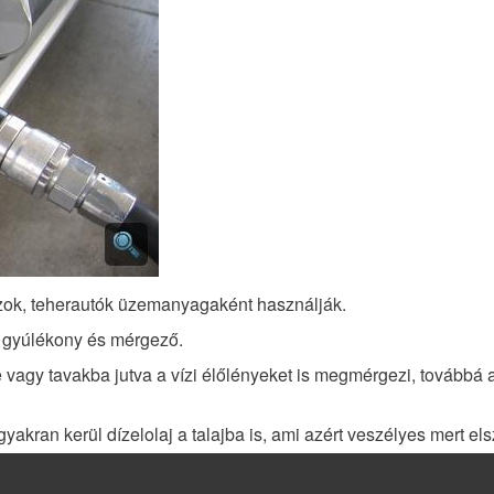
buszok, teherautók üzemanyagaként használják.
is gyúlékony és mérgező.
agy tavakba jutva a vízi élőlényeket is megmérgezi, továbbá a v
gyakran kerül dízelolaj a talajba is, ami azért veszélyes mert el