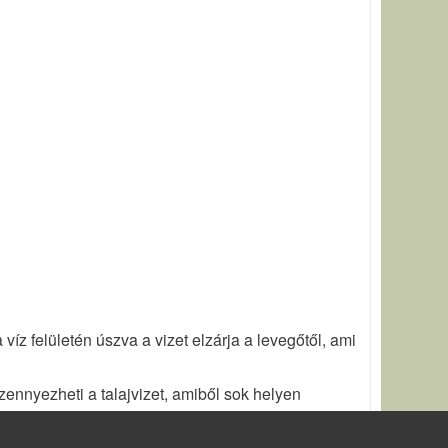
íz felületén úszva a vizet elzárja a levegőtől, ami
szennyezheti a talajvizet, amiből sok helyen